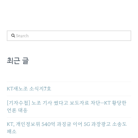
Search
최근 글
KT새노조 소식지7호
[기자수첩] 노조 기사 썼다고 보도자료 차단…KT 황당한
언론 대응
KT, 개인정보위 540억 과징금 이어 5G 과장광고 소송도
패소