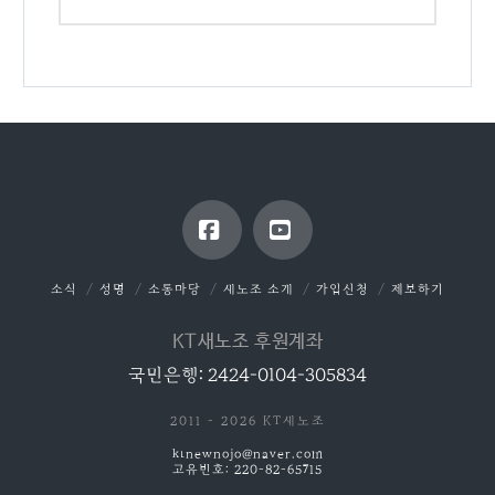
Facebook
YouTube
소식
성명
소통마당
새노조 소개
가입신청
제보하기
KT새노조 후원계좌
국민은행: 2424-0104-305834
2011 - 2026 KT새노조
ktnewnojo@naver.com
고유번호: 220-82-65715