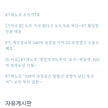
KT새노조 소식지7호
[기자수첩] 노조 기사 썼다고 보도자료 차단…KT 황당한
언론 대응
KT, 개인정보위 540억 과징금 이어 5G 과장광고 소송도
패소
[S-이슈] KT새노조 ‘영업익 5% 주식’ 요구…박윤영, 650
억 성과보상 시험…
KT새노조 “539억 과징금은 탈통신 경영이 남긴 청구
서”…보안 투자 실천…
자유게시판