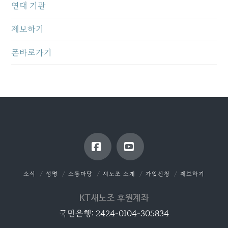
연대 기관
제보하기
폰바로가기
Facebook
YouTube
소식
성명
소통마당
새노조 소개
가입신청
제보하기
KT새노조 후원계좌
국민은행: 2424-0104-305834