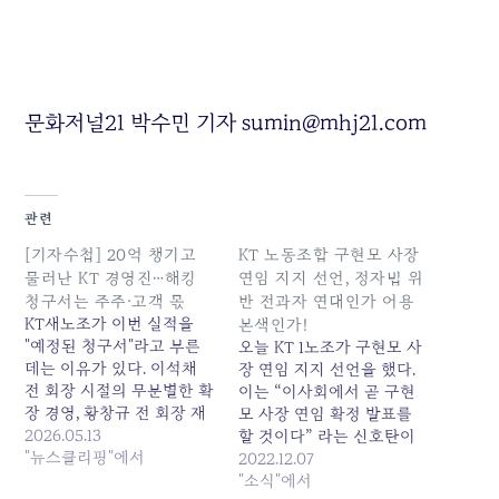
문화저널21 박수민 기자 sumin@mhj21.com
관련
[기자수첩] 20억 챙기고
KT 노동조합 구현모 사장
물러난 KT 경영진…해킹
연임 지지 선언, 정자법 위
청구서는 주주·고객 몫
반 전과자 연대인가 어용
KT새노조가 이번 실적을
본색인가!
"예정된 청구서"라고 부른
오늘 KT 1노조가 구현모 사
데는 이유가 있다. 이석채
장 연임 지지 선언을 했다.
전 회장 시절의 무분별한 확
이는 “이사회에서 곧 구현
장 경영, 황창규 전 회장 재
모 사장 연임 확정 발표를
임 시절의 아현 통신구 화
2026.05.13
할 것이다” 라는 신호탄이
재, 이번 김영섭 전 사장 체
"뉴스클리핑"에서
다. 과거 사례를 볼때 연임
2022.12.07
제의 해킹 사태. 낙하산 외
확정 시기가 임박하고 CEO
"소식"에서