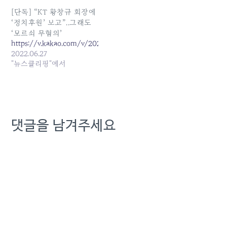
부... 원본 기사: [기자수첩]
리스크가 불거져 연임 반대
20억 챙기고 물러난 KT 경
여론이 높아질 즈음이면 제1
[단독] “KT 황창규 회장에
영진…해킹 청구서는 주주·
노조는 다수임을 내세워 회
‘정치후원’ 보고”..그래도
고객 몫 발행일: 2026-05-
장 연임을 적극 지지 한다는
‘모르쇠 무혐의’
13 14:50:00
성명을 발표했다. 회장의
https://v.kakao.com/v/20220627160123332
불법행위에 대한 시민사회
2022.06.27
의 불신이…
"뉴스클리핑"에서
댓글을 남겨주세요