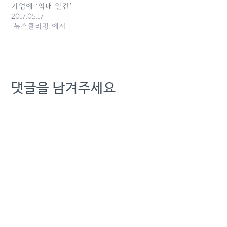
기부 받은 것으로 알려졌다.
기업에 ‘억대 일감’
미르와 K스포츠재단보다 앞
2017.05.17
서 대기업으로부터 강제모
"뉴스클리핑"에서
금을 한…
댓글을 남겨주세요