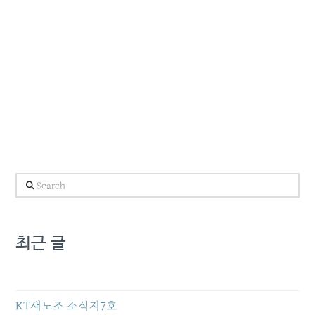
Search
최근 글
KT새노조 소식지7호