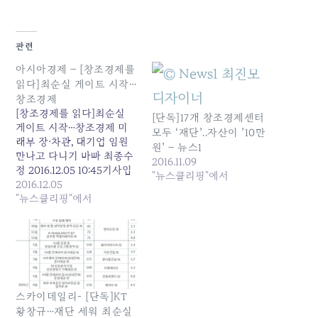
관련
아시아경제 – [창조경제를
읽다]최순실 게이트 시작…
창조경제
[창조경제를 읽다]최순실
[단독]17개 창조경제센터
게이트 시작…창조경제 미
모두 ‘재단’..자산이 ’10만
래부 장·차관, 대기업 임원
원’ – 뉴스1
만나고 다니기 바빠 최종수
2016.11.09
정 2016.12.05 10:45기사입
"뉴스클리핑"에서
력 2016.12.05 10:06정종오
2016.12.05
산업2부 기자 ▲12월1일부
"뉴스클리핑"에서
터 4일까지 서울 코엑스에
서 창조경제박람회가 열렸
다. 스타트업 부스가 겨울
날씨처럼 썰렁하다.[사진=
아시아경제DB] [아시아경
제 정종오 기자] 창조경제민
스카이데일리- [단독]KT
관협의회가 지금까지 약
황창규…재단 세워 최순실
700억 원의 대기업 자금을