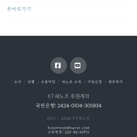
폰바로가기
Facebook
YouTube
소식
성명
소통마당
새노조 소개
가입신청
제보하기
KT새노조 후원계좌
국민은행: 2424-0104-305834
2011 - 2026 KT새노조
ktnewnojo@naver.com
고유번호: 220-82-65715