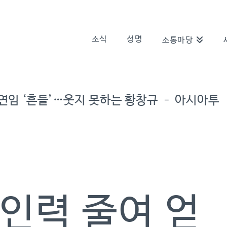
소식
성명
소통마당
연임 ‘흔들’…웃지 못하는 황창규 – 아시아투
인력 줄여 얻