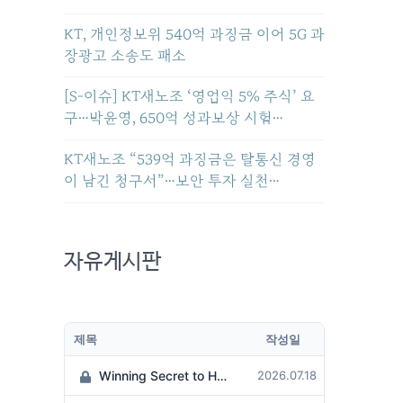
KT, 개인정보위 540억 과징금 이어 5G 과
장광고 소송도 패소
[S-이슈] KT새노조 ‘영업익 5% 주식’ 요
구…박윤영, 650억 성과보상 시험…
KT새노조 “539억 과징금은 탈통신 경영
이 남긴 청구서”…보안 투자 실천…
자유게시판
제목
작성일
Winning Secret to Hit the Jackpot!
2026.07.18