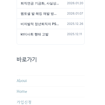
퇴직연금 기금화, 사실상 국가가 관리하겠다는 것인가?
2026.01.20
펨토셀 발 해킹 재발 방지 위해서는
2026.01.07
비자발적 정년퇴직자 PS성과급 미지급은 임금체불 아닌가?
2025.12.26
kt이사회 행태 고발
2025.12.11
바로가기
About
Home
가입신청