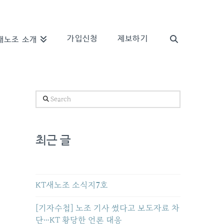
가입신청
제보하기
새노조 소개
Search
최근 글
KT새노조 소식지7호
[기자수첩] 노조 기사 썼다고 보도자료 차
단…KT 황당한 언론 대응