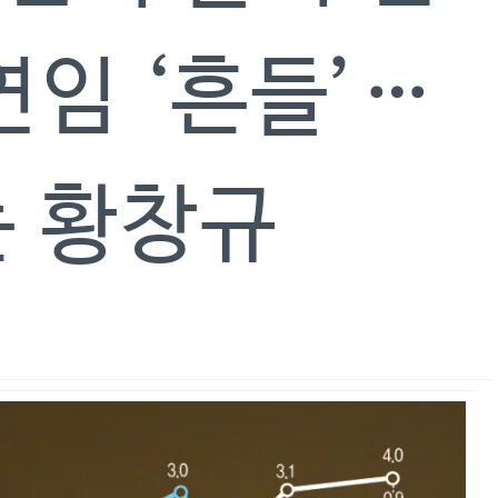
연임 ‘흔들’…
는 황창규