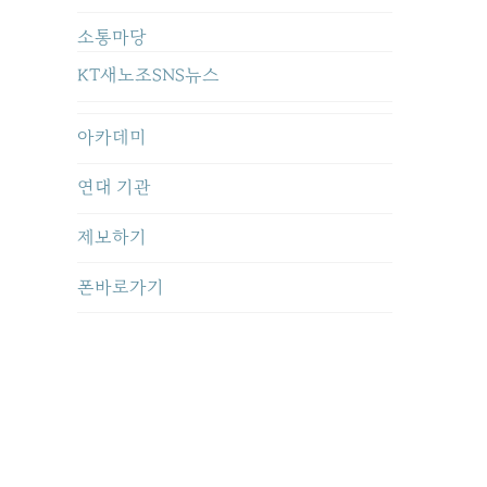
소통마당
KT새노조SNS뉴스
아카데미
연대 기관
제보하기
폰바로가기