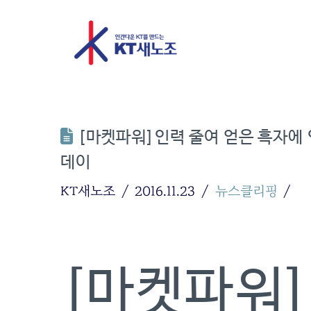
[마켓파워]인력 줄여 얻은 흑자에 
데이
KT새노조
2016.11.23
뉴스클리핑
[마켓파워]