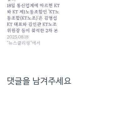
2025-08-18 06:26:00
18일 통신업계에 따르면 KT
와 KT 제1노동조합인 'KT노
동조합(KT노조)'은 김영섭
KT 대표와 김인관 KT노조
위원장 등이 참석한 2차 본
교섭에서 이같은 내용을 담
2025.08.18
은 '2025년 임금·단체협상'
"뉴스클리핑"에서
잠정합의안을 타결했다. 잠
정... 원본 기사: [단독] KT노
사, 임금 3% 인상+300만원
지급 잠정합의 발행일:
2025-08-18 02:12:00
댓글을 남겨주세요