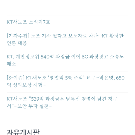
KT새노조 소식지7호
[기자수첩] 노조 기사 썼다고 보도자료 차단…KT 황당한
언론 대응
KT, 개인정보위 540억 과징금 이어 5G 과장광고 소송도
패소
[S-이슈] KT새노조 ‘영업익 5% 주식’ 요구…박윤영, 650
억 성과보상 시험…
KT새노조 “539억 과징금은 탈통신 경영이 남긴 청구
서”…보안 투자 실천…
자유게시판