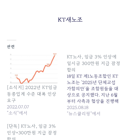
KT새노조
관련
KT노사, 임금 3% 인상에
일시금 300만원 지급 잠정
합의
18일 KT 제1노동조합인 KT
노조는 '2025년 단체교섭
[소식지] 2022년 KT임금
가합의안'을 조합원들을 대
동종업계 수준 대폭 인상
상으로 공지했다. 지난 6월
요구
부터 사측과 협상을 진행해
2022.07.07
온 노조는 당초 6.3%의 임
2025.08.18
"소식"에서
금 인상안을 제시했지만, 기
"뉴스클리핑"에서
본급 정률 3% 인상 및 일시
금... 원본 기사: KT노사, 임
[단독] KT노사, 임금 3%
금 3% 인상에 일시금 300
인상+300만원 지급 잠정
만원 지급 잠정합의 발행일:
합의