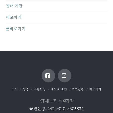
연대 기관
제보하기
폰바로가기
Facebook
YouTube
소식
성명
소통마당
새노조 소개
가입신청
제보하기
KT새노조 후원계좌
국민은행: 2424-0104-305834