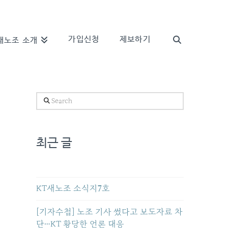
가입신청
제보하기
새노조 소개
Search
최근 글
KT새노조 소식지7호
[기자수첩] 노조 기사 썼다고 보도자료 차
단…KT 황당한 언론 대응