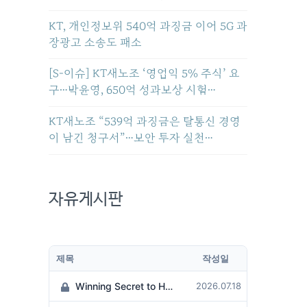
KT, 개인정보위 540억 과징금 이어 5G 과
장광고 소송도 패소
[S-이슈] KT새노조 ‘영업익 5% 주식’ 요
구…박윤영, 650억 성과보상 시험…
KT새노조 “539억 과징금은 탈통신 경영
이 남긴 청구서”…보안 투자 실천…
자유게시판
제목
작성일
Winning Secret to Hit the Jackpot!
2026.07.18