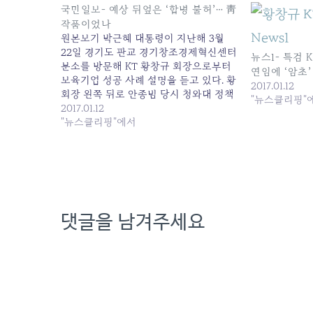
국민일보- 예상 뒤엎은 ‘합병 불허’… 靑
작품이었나
원본보기 박근혜 대통령이 지난해 3월
22일 경기도 판교 경기창조경제혁신센터
뉴스1- 특검 
분소를 방문해 KT 황창규 회장으로부터
연임에 ‘암초’
보육기업 성공 사례 설명을 듣고 있다. 황
2017.01.12
회장 왼쪽 뒤로 안종범 당시 청와대 정책
"뉴스클리핑"
조정수석이 설명을 경청하고 있다. 국민
2017.01.12
일보DB 공정거래위원회의 SK텔레콤
"뉴스클리핑"에서
(SKT)과 CJ헬로비전의 인수·합병(M&A)
불허 결정은 논리적 전개, 과거 M&A 심
사 결과와의 상이성 등 여러 면에서 문제
가 많았다.…
댓글을 남겨주세요