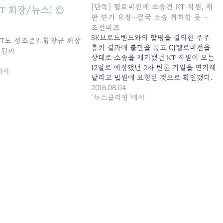
[단독] 헬로비전에 소송건 KT 직원, 재
판 연기 요청…결국 소송 취하할 듯 –
조선비즈
SK브로드밴드와의 합병을 결의한 주주
KT도 정조준?..황창규 회장
총회 결과에 불만을 품고 CJ헬로비전을
 될까
상대로 소송을 제기했던 KT 직원이 오는
12일로 예정됐던 2차 변론 기일을 연기해
에서
달라고 법원에 요청한 것으로 확인됐다.
법원은 이를 받아들여 2차 변론 날짜를 2
2016.08.04
달가량 연기했다. 4일 방송·통신 업계와
"뉴스클리핑"에서
법조계에 따르면 KT 직원 윤모씨의 소송
대리인인 법무법인 율촌은 최근 서울남
부지방법원에 “공정거래위원회가 SK텔
레콤의 CJ헬로비전 인수합병(M&A)을…