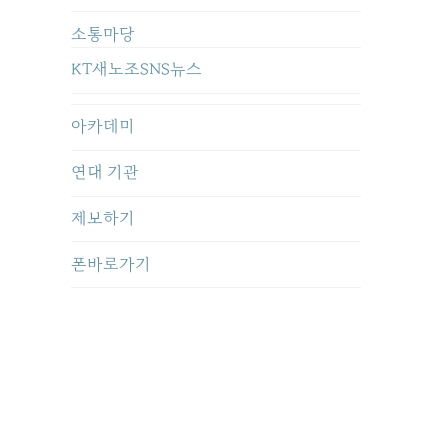
소통마당
KT새노조SNS뉴스
아카데미
연대 기관
제보하기
폰바로가기