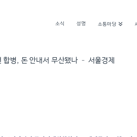
소식
성명
소통마당
 합병, 돈 안내서 무산됐나 – 서울경제