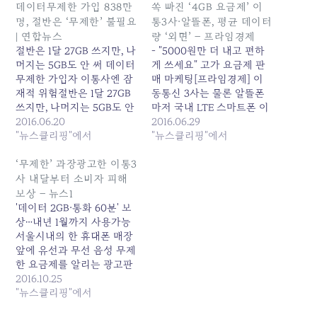
데이터무제한 가입 838만
쏙 빠진 ‘4GB 요금제’ 이
명, 절반은 ‘무제한’ 불필요
통3사·알뜰폰, 평균 데이터
| 연합뉴스
량 ‘외면’ – 프라임경제
절반은 1달 27GB 쓰지만, 나
- "5000원만 더 내고 편하
머지는 5GB도 안 써 데이터
게 쓰세요" 고가 요금제 판
무제한 가입자 이통사엔 잠
매 마케팅[프라임경제] 이
재적 위험절반은 1달 27GB
동통신 3사는 물론 알뜰폰
쓰지만, 나머지는 5GB도 안
마저 국내 LTE 스마트폰 이
써데이터무제한 가입자 이
2016.06.20
용자 월평균 데이터 사용량
2016.06.29
통사엔 잠재적 위험(서울=
"뉴스클리핑"에서
인 '4.5GB(기가바이트)'를
"뉴스클리핑"에서
연합뉴스) 신재우 기자 =
외면하는 것으로 나타났
LTE 데이터 무제한 요금제
다.28일 본지 확인 결과, 올
‘무제한’ 과장광고한 이통3
이용자 838만명 가운데 절
4월 기준 국내 LTE 스마트
사 내달부터 소비자 피해
반은 요금제보다 현저하게
폰 이용자 월평균 데이터 사
보상 – 뉴스1
적은 데이터를 사용하고 있
용량이 4.5GB를 돌파했으
'데이터 2GB·통화 60분' 보
는 것으로 나타났다.이용자
나 SK텔레콤·KT·LG유플러
상…내년 1월까지 사용가능
들이 자신의 데이터 소비 패
스 등 이통 3사와 알뜰폰 사
서울시내의 한 휴대폰 매장
턴과 소비량을 꼼꼼하게 분
업자 요금제에는 4GB 데이
앞에 유선과 무선 음성 무제
석하면…
터를 기본…
한 요금제를 알리는 광고판
이 설치된 모습/뉴스1 ©
2016.10.25
News1 데이터와 통화 제공
"뉴스클리핑"에서
량을 '무제한'이라고 부풀려