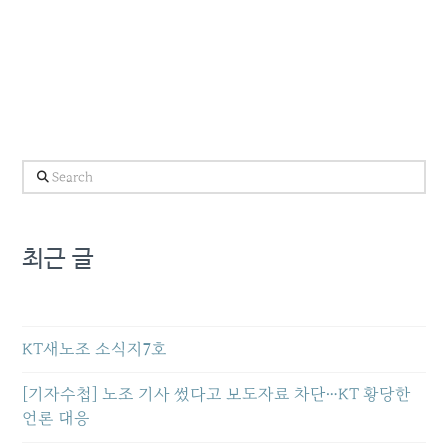
Search
최근 글
KT새노조 소식지7호
[기자수첩] 노조 기사 썼다고 보도자료 차단…KT 황당한
언론 대응