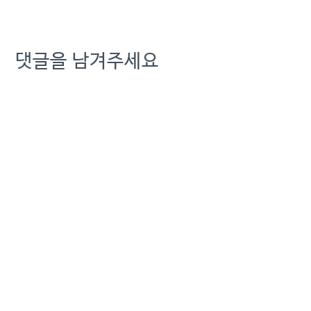
광고한 이동통신사들이 11
월 1일부터 소비자 피해보상
을 시작한다. 2014년 10월
공정거래위원회가 과장광
댓글을 남겨주세요
고 여부를 조사한 지 2년1개
월 만의 조치다. 25일 SK텔
레콤, KT, LG유플러스 등 이
통3사는…