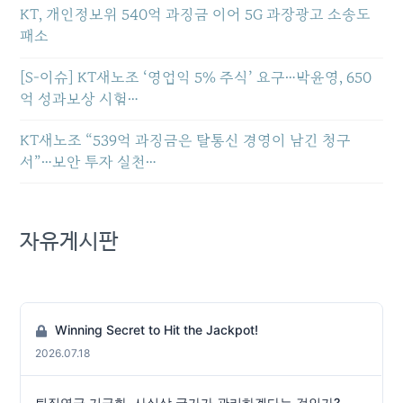
KT, 개인정보위 540억 과징금 이어 5G 과장광고 소송도
패소
[S-이슈] KT새노조 ‘영업익 5% 주식’ 요구…박윤영, 650
억 성과보상 시험…
KT새노조 “539억 과징금은 탈통신 경영이 남긴 청구
서”…보안 투자 실천…
자유게시판
Winning Secret to Hit the Jackpot!
2026.07.18
퇴직연금 기금화, 사실상 국가가 관리하겠다는 것인가?