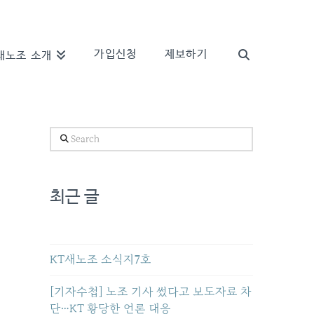
가입신청
제보하기
새노조 소개
Search
최근 글
KT새노조 소식지7호
[기자수첩] 노조 기사 썼다고 보도자료 차
단…KT 황당한 언론 대응