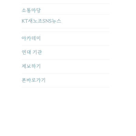
소통마당
KT새노조SNS뉴스
아카데미
연대 기관
제보하기
폰바로가기