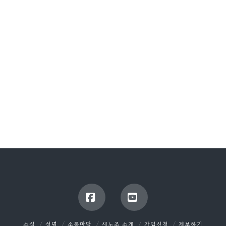
Facebook
YouTube
소식
성명
소통마당
새노조 소개
가입신청
제보하기