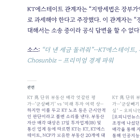
KT에스테이트 관계자는 “지방세법은 장부가
로 과세해야 한다고 주장했다. 이 관계자는 
대해서는 소송 중이라 공식 답변을 할 수 없다
소스:
“더 낸 세금 돌려줘”…KT에스테이트, 
Chosunbiz – 프리미엄 경제 파워
관련
KT 兆 단위 부동산 매각 엇갈린 평
KT 兆 단위 
가…’군살빼기’ vs ‘미래 투자 여력 상…
가…’군살빼기’
하지만 이를 두고 KT 노조 등은 근시안적
실’ – 오피
인 판단이라고 볼멘 소리를 낸다. 부동산
[오피니언뉴스
자산 매각 대상은 17일 투자업계(IB) 및
조정에 나섰던 
통신 업계 등에 따르면 KT는 KT, KT에스
매각을 통해 
테이트, NCP가 보유한 부동산 20개에 대
통해 인공지능(