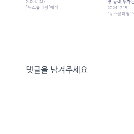
한 유동화... 원본 기사: KT 兆 단위 부동
2024.12.17
장 동력 투자
산 매각 엇갈린 평가…'군살빼기' vs '미래
"뉴스클리핑"에서
대한 자금을 
2024.12.18
투자 여력 상... 발행일: 2024-12-17
만 이를 두고 
"뉴스클리핑"
06:00:00
판단이라고 볼
산 매각 대상은
업계 등에 따
댓글을 남겨주세요