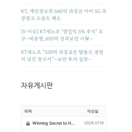
KT, 개인정보위 540억 과징금 이어 5G 과
장광고 소송도 패소
[S-이슈] KT새노조 ‘영업익 5% 주식’ 요
구…박윤영, 650억 성과보상 시험…
KT새노조 “539억 과징금은 탈통신 경영
이 남긴 청구서”…보안 투자 실천…
자유게시판
제목
작성일
Winning Secret to Hit the Jackpot!
2026.07.18