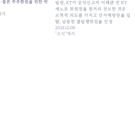
는 물론 주주환원을 위한 막
법원, KT가 공익신고자 이해관 전 KT
마련한다는 계획이다. 하지
새노조 위원장을 원거리 전보한 것은
KT 노조 등은 근시안적인
에서
보복적 의도를 가지고 인사재량권을 일
멘 소리를 낸다. 부동산 자
탈, 남용한 불법행위임을 인정
17일 투자업계(IB) 및 통신
2021.12.08
르면…
"소식"에서