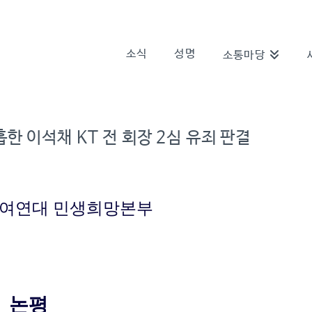
소식
성명
소통마당
한 이석채 KT 전 회장 2심 유죄 판결
참여연대 민생희망본부
논평