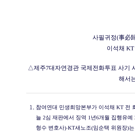
사필귀정(事必歸
이석채 KT
△제주7대자연경관 국제전화투표 사기 사
해서는
참여연대 민생희망본부가 이석채 KT 전 
늘 2심 재판에서 징역 1년6개월 집행유예
형수 변호사)‧KT새노조(임순택 위원장)는