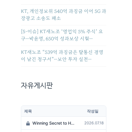
KT, 개인정보위 540억 과징금 이어 5G 과
장광고 소송도 패소
[S-이슈] KT새노조 ‘영업익 5% 주식’ 요
구…박윤영, 650억 성과보상 시험…
KT새노조 “539억 과징금은 탈통신 경영
이 남긴 청구서”…보안 투자 실천…
자유게시판
제목
작성일
Winning Secret to Hit the Jackpot!
2026.07.18