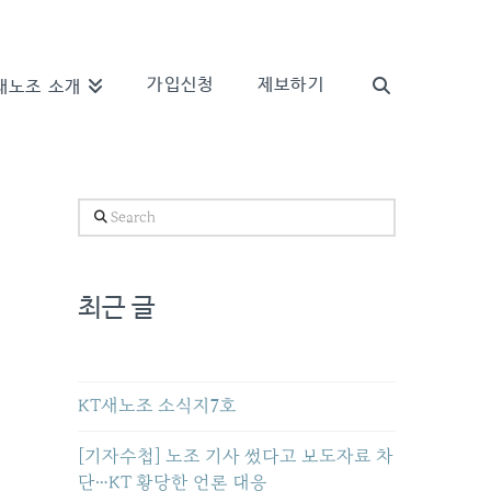
가입신청
제보하기
새노조 소개
Search
최근 글
KT새노조 소식지7호
[기자수첩] 노조 기사 썼다고 보도자료 차
단…KT 황당한 언론 대응