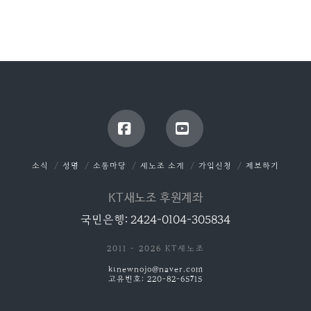
Facebook
YouTube
소식
성명
소통마당
새노조 소개
가입신청
제보하기
KT새노조 후원계좌
국민은행: 2424-0104-305834
2011 - 2026 KT새노조
ktnewnojo@naver.com
고유번호: 220-82-65715