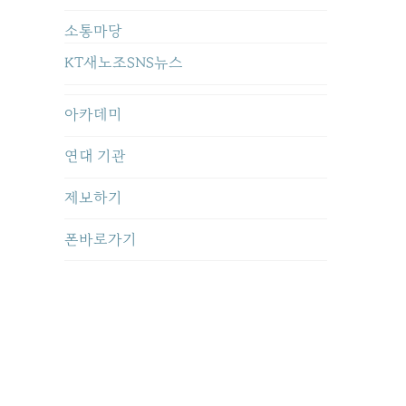
소통마당
KT새노조SNS뉴스
아카데미
연대 기관
제보하기
폰바로가기