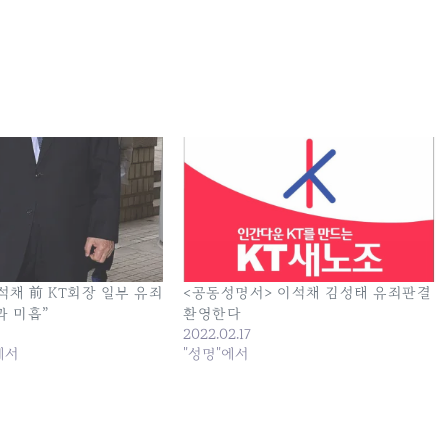
석채 前 KT회장 일부 유죄
<공동성명서> 이석채 김성태 유죄판결
 미흡”
환영한다
2022.02.17
에서
"성명"에서