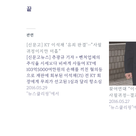
끝
관련
[신문고] KT 이석채 ‘유죄 판결’…”사필
귀정이지만 미흡”
[신문고뉴스] 추광규 기자 = 벤처업체의
주식을 시세보다 비싸게 사들여 KT에
103억5000여만원의 손해를 끼친 혐의등
으로 재판에 회부된 이석채(71) 전 KT 회
장에게 무죄가 선고된 1심과 달리 항소심
은 유죄로 인정했다. 서울고등법원 형사8
2016.05.29
참여연대 “이
부(재판장 이광만)는 27일 이석채(71) 전
"뉴스클리핑"에서
사필귀정…결과
KT 회장에게 11억원 가량의 횡령 혐의를
2016.05.27
유죄로 인정하면서 징역 1년6개월에 집
"뉴스클리핑"
행유예 2년을 선고했다. 이석채 KT 전 회
장의 배임‧횡령 혐의로…