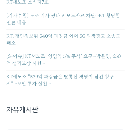
KT새노조 소식지7호
[기자수첩] 노조 기사 썼다고 보도자료 차단…KT 황당한
언론 대응
KT, 개인정보위 540억 과징금 이어 5G 과장광고 소송도
패소
[S-이슈] KT새노조 ‘영업익 5% 주식’ 요구…박윤영, 650
억 성과보상 시험…
KT새노조 “539억 과징금은 탈통신 경영이 남긴 청구
서”…보안 투자 실천…
자유게시판