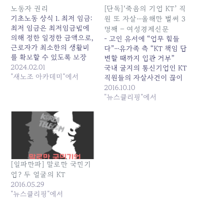
노동자 권리
[단독]‘죽음의 기업 KT’ 직
기초노동 상식 1. 최저 임금:
원 또 자살…올해만 벌써 3
최저 임금은 최저임금법에
명째 – 여성경제신문
의해 정한 일정한 금액으로,
- 고인 유서에 “업무 힘들
근로자가 최소한의 생활비
다”…유가족 측 “KT 책임 답
를 확보할 수 있도록 보장
변할 때까지 입관 거부”
2023년도 적용 최저임금
2024.02.01
국내 굴지의 통신기업인 KT
을 시간급 9,620원 최저임
"새노조 아카데미"에서
직원들의 자살사건이 끊이
금법 :
지 않고 있다. 지난 8월 한
2016.10.10
https://www.law.go.kr/LSW/lsInfoP.do?
직원이 업무 스트레스로 번
"뉴스클리핑"에서
urlMode=lsInfoP&lsId=000129#0000
개탄을 피워 자살한데 이어
2. 노동시간 및 휴일: 근로기
또 다시 업무 고충을 호소하
준법은 “1주간의 근로시간
며 직원이 자살하는 사건이
은 40시간을 초과할 수 없
발생했다. 지난 9일 KT수도
다”고 규정
권강북고객본부 고양지사
https://www.moel.go.kr/local/seoulseobu/info/dataroom/view.d
CM팀 소속 신 모(50)씨가…
bbs_seq=67736 3. 퇴사 : 자
[일파만파] 말로만 국민기
진 퇴사 강요나 권고사직 뒤
업? 두 얼굴의 KT
퇴직금 미지급은 모두 근로
2016.05.29
기준법…
"뉴스클리핑"에서