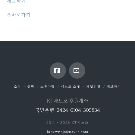
제보하기
폰바로가기
Facebook
YouTube
소식
성명
소통마당
새노조 소개
가입신청
제보하기
KT새노조 후원계좌
국민은행: 2424-0104-305834
2011 - 2026 KT새노조
ktnewnojo@naver.com