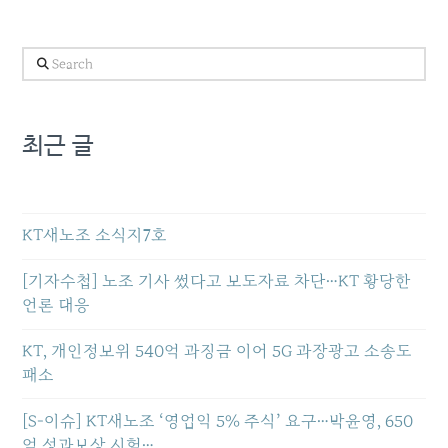
Search
최근 글
KT새노조 소식지7호
[기자수첩] 노조 기사 썼다고 보도자료 차단…KT 황당한
언론 대응
KT, 개인정보위 540억 과징금 이어 5G 과장광고 소송도
패소
[S-이슈] KT새노조 ‘영업익 5% 주식’ 요구…박윤영, 650
억 성과보상 시험…