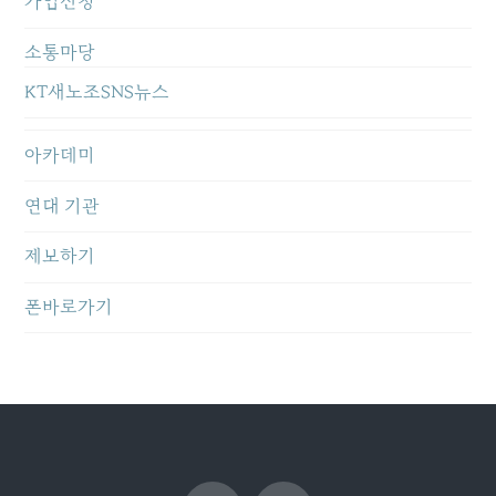
가입신청
소통마당
KT새노조SNS뉴스
아카데미
연대 기관
제보하기
폰바로가기