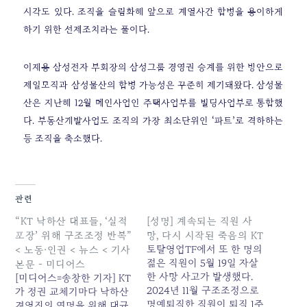
시각도 있다. 조직을 슬림화해 앞으로 계열사간 합병을 용이하게
하기 위한 선제조치라는 풀이다.
이재용 삼성전자 부회장의 삼성그룹 경영권 승계를 위한 방안으로
제일모직과 삼성물산의 합병 가능성은 꾸준히 제기돼왔다. 삼성물
산은 지난해 12월 메인사업인 주택사업부를 빌딩사업부로 통합했
다. 부동산개발사업도 조직의 가장 최소단위인 ‘파트’로 격하하는
등 조직을 축소했다.
관련
“KT 낙하산 대표들, ‘실적
[성명] 계속되는 직원 사
포장’ 위해 구조조정 반복”
망, 다시 시작된 죽음의 KT
토탈영업TF에서 또 한 명의
< 노동·인권 < 뉴스 < 기사
젊은 직원이 5월 19일 자살
본문 - 미디어스
한 사망 사고가 발생했다.
[미디어스=송창한 기자] KT
2024년 11월 구조조정으로
가 정권 교체기마다 낙하산
명예퇴직한 직원이 퇴직 1주
경영진의 연명을 위해 대규