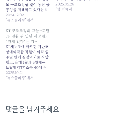
일만에 심장마비로 돌연 사
2025.05.26
모 구조조정을 벌여 통신 공
망했고, 2025년 1월 토탈영
"성명"에서
공성을 저해하고 있다는 비
업TF 소속 40대 직원이 스
판이 제기된다. 낙하산 사장
2024.12.02
스로 생을 마감한 데 이어
들이 경영실적을 포장, 연임
"뉴스클리핑"에서
지난 5월 19일 토탈영업TF
에 도전하는 데에 대규모 구
소속 40대 직원이 또 다시
조조정을 통한 인건비 절감
KT 구조조정의 그늘…토탈
자살 한 것이다. 토탈영업
만큼 손쉬운 방법은 없다는
TF 전환 뒤 잇단 사망에도
TF는 지난해 대규모 구조조
얘기다. 지난해 취임해 '인
“관계 없다”는 김…
정 이후…
위적 구조조정은 없다'고 밝
KT새노조에 따르면 지난해
혀온 김영섭 KT 대표는 올
명예퇴직한 직원이 퇴직 일
해 10월부터 '임직원 5750
주일 만에 심장마비로 사망
명 자회사 배치·명예퇴직'이
했고, 올해 1월과 5월에는
라는 고강도…
토탈영업TF 소속 40대 직
원 두 명이 스스로 생을 마
2025.10.21
감했다. 노조는 “갑작스러
"뉴스클리핑"에서
운 업무 전환과 압박이 누적
된... 원본 기사: KT 구조조
정의 그늘…토탈TF 전환 뒤
잇단 사망에도 “관계 없
다”는 김... 발행일: 2025-
댓글을 남겨주세요
10-21 13:34:00