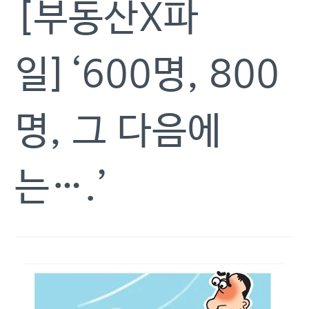
[부동산X파
일]‘600명, 800
명, 그 다음에
는….’