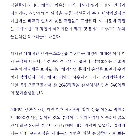
직원들이 더 불안해하는 이유는 누가 대상이 될지 가늠이 안되기
때문이다. 지난해에는 퇴직을 앞둔 직원들이 주요 대상이었지만
이번에는 비교적 연차가 낮은 직원들도 포함됐다. 이 때문에 직원
들 사이에선 “저 직원이 왜? 기준이 뭐지, 맞벌이가 대상자?” 등의
불안섞인 목소리들이 나온다.
이처럼 대대적인 인력구조조정을 추진하는 배경에 대해선 여러 가
지 분석이 나돈다. 우선 수익성 악화가 꼽힌다. 삼성물산은 매출이
꾸준히 성장세를 보여왔지만 해외사업 등에서 손실을 보면서 수익
성이 악화됐다.
지난해 4분기에는 사우디아라비아 구라야현장과
인천 옥련프로젝트에서 총 2645억원을 손실처리하면서 540억원
의 분기손실을 냈다.
2010년 정연주 사장 취임 이후 해외사업 확대 등을 이유로 직원수
가 3000명 이상 늘어난 것도 부담이다. 해외사업이 예전같지 않으
면서 최근 2~3년 전부터 과잉인력에 대한 지적이 있었다.
일각에
서는 이번 구조조정을 지배구조 개편을 위한 몸집줄이기로 보는