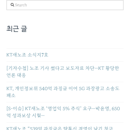
Search
최근 글
KT새노조 소식지7호
[기자수첩] 노조 기사 썼다고 보도자료 차단…KT 황당한
언론 대응
KT, 개인정보위 540억 과징금 이어 5G 과장광고 소송도
패소
[S-이슈] KT새노조 ‘영업익 5% 주식’ 요구…박윤영, 650
억 성과보상 시험…
KT새노조 “539억 과징금은 탈통신 경영이 남긴 청구