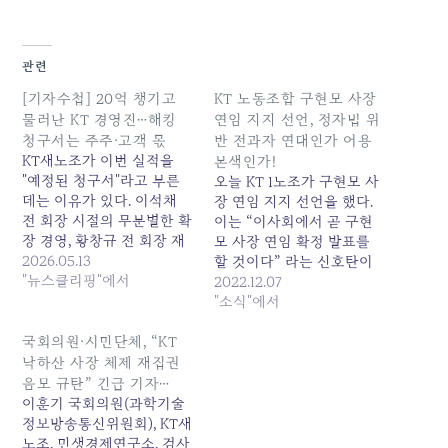
관련
[기자수첩] 20억 챙기고
KT 노동조합 구현모 사장
물러난 KT 경영진…해킹
연임 지지 선언, 정자법 위
청구서는 주주·고객 몫
반 전과자 연대인가 어용
KT새노조가 이번 실적을
본색인가!
"예정된 청구서"라고 부른
오늘 KT 1노조가 구현모 사
데는 이유가 있다. 이석채
장 연임 지지 선언을 했다.
전 회장 시절의 무분별한 확
이는 “이사회에서 곧 구현
장 경영, 황창규 전 회장 재
모 사장 연임 확정 발표를
임 시절의 아현 통신구 화
2026.05.13
할 것이다” 라는 신호탄이
재, 이번 김영섭 전 사장 체
"뉴스클리핑"에서
다. 과거 사례를 볼때 연임
2022.12.07
제의 해킹 사태. 낙하산 외
확정 시기가 임박하고 CEO
"소식"에서
부... 원본 기사: [기자수첩]
리스크가 불거져 연임 반대
20억 챙기고 물러난 KT 경
여론이 높아질 즈음이면 제1
국회의원·시민단체, “KT
영진…해킹 청구서는 주주·
노조는 다수임을 내세워 회
낙하산 사장 체제 재집권
고객 몫 발행일: 2026-05-
장 연임을 적극 지지 한다는
음모 규탄” 긴급 기자…
13 14:50:00
성명을 발표했다. 회장의
이훈기 국회의원(과학기술
불법행위에 대한 시민사회
정보방송통신위원회), KT새
의 불신이…
노조, 민생경제연구소, 검사