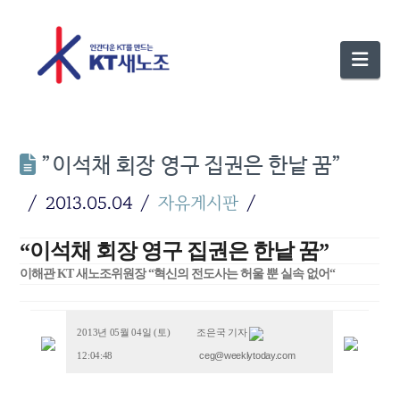
Nav
”이석채 회장 영구 집권은 한낱 꿈”
2013.05.04
자유게시판
“이석채 회장 영구 집권은 한낱 꿈”
이해관 KT 새노조위원장 “혁신의 전도사는 허울 뿐 실속 없어“
2013년 05월 04일 (토)
조은국 기자
ceg@weeklytoday.com
12:04:48