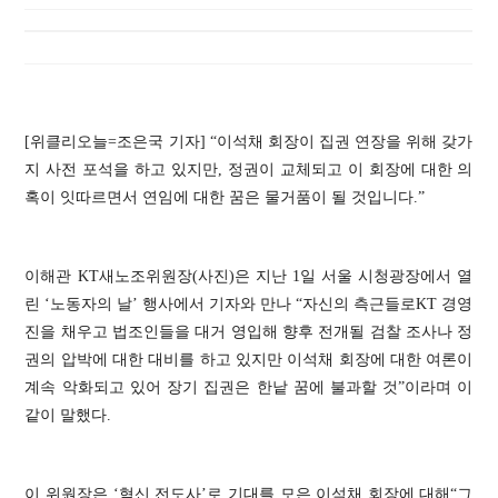
[위클리오늘=조은국 기자]
“
이석채 회장이 집권 연장을 위해 갖가
지 사전 포석을 하고 있지만
,
정권이 교체되고 이 회장에 대한 의
혹이 잇따르면서 연임에 대한 꿈은 물거품이 될 것입니다
.”
이해관
KT
새노조위원장
(
사진
)
은 지난
1
일 서울 시청광장에서 열
린
‘
노동자의 날
’
행사에서 기자와 만나
“
자신의 측근들로
KT
경영
진을 채우고 법조인들을 대거 영입해 향후 전개될 검찰 조사나 정
권의 압박에 대한 대비를 하고 있지만 이석채 회장에 대한 여론이
계속 악화되고 있어 장기 집권은 한낱 꿈에 불과할 것
”
이라며 이
같이 말했다
.
이 위원장은
‘
혁신 전도사
’
로 기대를 모은 이석채 회장에 대해
“
그