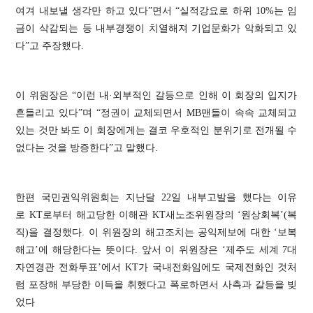
여겨 내보낼 생각만 하고 있다
”
면서
“
실적강요로 하위
10%
는 임
금이 삭감되는 등 내부경쟁이 치열해져 기업문화가 악화되고 있
다
”
고 주장했다
.
이 위원장은
“
이런 내
·
외부적인 갈등으로 인해 이 회장의 입지가
흔들리고 있다
”
며
“
정권이 교체되면서
MB
맨들이 속속 교체되고
있는 것만 봐도 이 회장에게는 결코 우호적인 분위기로 전개될 수
없다는 것을 방증한다
”
고 말했다
.
한편 국민권익위원회는 지난달
22
일 내부고발을 했다는 이유
로
KT
로부터 해고당한 이해관
KT
새노조위원장의
‘
원상회복
’(
복
직
)
을 결정했다
.
이 위원장의 해고조치는 공익제보에 대한
‘
보복
해고
’
에 해당한다는 뜻이다
.
앞서 이 위원장은
‘
제주도 세계
7
대
자연경관 전화투표
’
에서
KT
가 국내전화임에도 국제전화인 것처
럼 포장해 부당한 이득을 취했다고 폭로하면서 사측과 갈등을 빚
었다