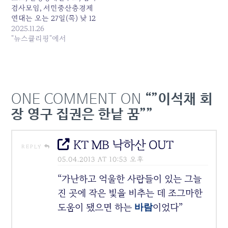
검사모임, 서민중산층경제
연대는 오는 27일(목) 낮 12
시 20분 국회 소통관에서
2025.11.26
공동 기자회견을 개최한다.
"뉴스클리핑"에서
이들은 이번 기자회견에서
KT... 원본 기사: 국회의원·
시민단체, "KT 낙하산 사장
체제 재집권 음모 규탄" 긴
급 기자... 발행일: 2025-11-
ONE COMMENT ON
“”이석채 회
26 04:16:00
장 영구 집권은 한낱 꿈””
KT MB 낙하산 OUT
REPLY
05.04.2013 AT 10:53 오후
“가난하고 억울한 사람들이 있는 그늘
진 곳에 작은 빛을 비추는 데 조그마한
도움이 됐으면 하는
이었다”
바람