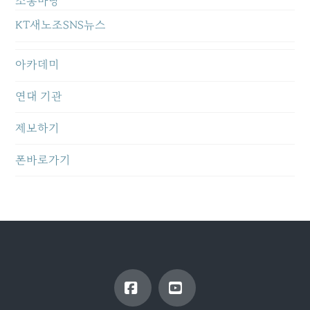
소통마당
KT새노조SNS뉴스
아카데미
연대 기관
제보하기
폰바로가기