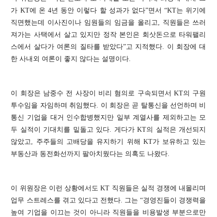
가
KT
에 온
4
년 동안 이렇다 할 성과가 없다
”
면서
“KT
는 위기에
직면했는데 이사진이나 임원들의 임금을 올리고
,
직원들은 쓰러
져가는 사택에서 살고 있지만 정작 본인은 회삿돈으로 타워팰리
스에서 살다가 여론의 질타를 받았다
”
고 지적했다
.
이 회장에 대
한 사내외 여론이 좋지 않다는 설명이다
.
이 회장은 남중수 전 사장이 비리 혐의로 구속되면서
KT
의 구원
투수임을 자임하며 취임했다
.
이 회장은 곧 탈통신을 선언하며 비
통신 기업을 대거 인수합병했지만 일부 계열사를 제외하고는 모
두 실적이 기대치를 밑돌고 있다
.
게다가
KT
의 실적은 개선되지
않았고
,
주주들의 고배당을 유지하기 위해
KT
가 보유하고 있는
부동산과 동전화선까지 팔아치웠다는 의혹도 나왔다
.
이 위원장은 이런 상황에서도
KT
직원들은 실적 경쟁에 내몰리며
업무 스트레스를 겪고 있다고 전했다
.
그는
“
경영진들이 경쟁력을
높여 기업을 이끄는 것이 아니라 직원들을 비용발생 부분으로만