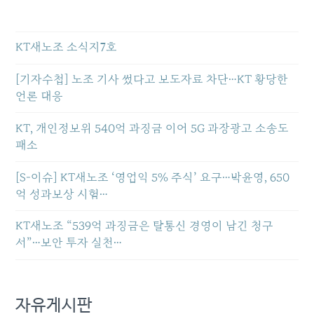
KT새노조 소식지7호
[기자수첩] 노조 기사 썼다고 보도자료 차단…KT 황당한
언론 대응
KT, 개인정보위 540억 과징금 이어 5G 과장광고 소송도
패소
[S-이슈] KT새노조 ‘영업익 5% 주식’ 요구…박윤영, 650
억 성과보상 시험…
KT새노조 “539억 과징금은 탈통신 경영이 남긴 청구
서”…보안 투자 실천…
자유게시판