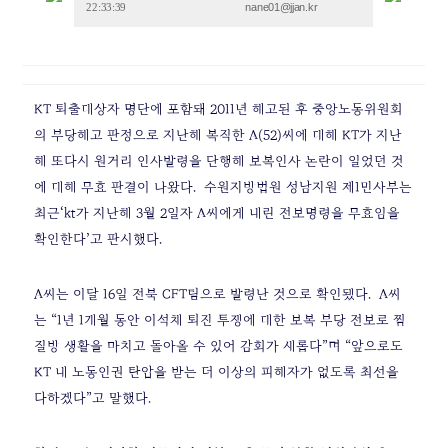
nane01@jjan.kr
22:33:39
KT 퇴출대상자 명단에 포함돼 2011년 해고된 후 중앙노동위원회
의 부당해고 판정으로 지난해 복직한 A(52)씨에 대해 KT가 지난
해 또다시 원거리 인사발령을 단행해 보복인사 논란이 일었던 것
에 대해 무효 판결이 나왔다.
수원지방법원 성남지원 제1민사부는
최근‘kt가 지난해 3월 2일자 A씨에게 내린 전보명령을 무효임을
확인한다’고 판시했다.
A씨는 이달 16일 전북 CFT팀으로 발령난 것으로 확인됐다.
A씨
는 “1년 1개월 동안 이석채 퇴진 투쟁에 대한 보복 부당 전보로 찜
질방 생활을 마치고 돌아올 수 있어 감회가 새롭다”며 “앞으로도
KT 내 노동인권 탄압을 받는 더 이상의 피해자가 없도록 최선을
다하겠다”고 말했다.