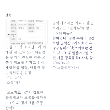
관련
공익제보자는 아파도 출근
하라? KT ‘면죄부’에 항고
– 오마이뉴스
참여연대 "검찰 무혐의 결정
하면 공익신고자보호법 유
법원, KT가 공익신고자 이
명무실해져"축소이해관 전
해관 전 KT새노조 위원장
KT새노조 위원장이 7일 오
을 원거리 전보한 것은 보
전 서울 광화문 KT 사옥 앞
복적 의도를 가지고 인사
에서 '보복 징계'에 항의하
2016.06.29
는 1인 시위를 진행하고 있
"뉴스클리핑"에서
재량권을 일탈, 남용한 불
다. 이 전 위원장은 지난
법행위임을 인정
2012년 제주 7대 자연경관
2021.12.08
선정 국제전화 투표 사기 사
"소식"에서
건을 고발한 뒤 해고를 당했
지만 대법원에서 해고 무효
[보도자료] KT의 집요한
판결을 받고 지난 2월 3년
공익제보자 보복을 중단해
만에 복직했다.…
야 (KT의 징계사유 주장
반박)