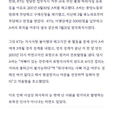
한편, KT는 정당한 업무지시 거부·교육 무단 불참·허위사실 유포
등을 이유로 2011년 6월30일 A씨를 해고했다. A씨는 중앙노동위
원회에 부당해고 구제신청을 제기했고, 지난해 3월 중노위로부터
부당해고 판정을 받았다.
KT는 이행강제금 500만원을 납부하고
A씨의 복직을 미루다 결국 같은해 7월31일 원직복직시켰다.
그뒤 KT는 지시사항 불이행과 해고기간 중 활동을 문제 삼아 A씨
에게 3개월 정직 징계를 내렸고, 정직 징계가 끝난 지 한 달 만인
2013년 다시 비연고지인 포항으로 원거리 전보발령을 냈다.
당시
A씨는 “자택이 있는 전주에서 포항지사까지 편도로 4시간 걸리는
거리라 출퇴근이 불가능하다”며 “회사에서는 사택 지급 여부도 정
해진 바가 없다고 해서 찜질방이나 여관을 전전하며 일해야 한
다”고 억울함을 호소했었다.
이로 인해 사실상 회사측의 눈 밖에 난 사람을 원거리로 발령하는
보복성 인사가 아니냐는 비판도 일었다.