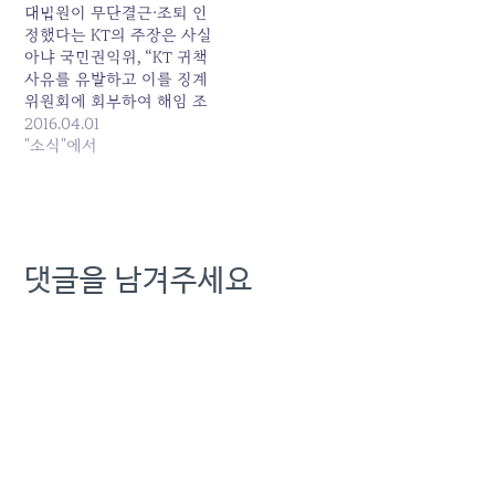
대법원이 무단결근·조퇴 인
정했다는 KT의 주장은 사실
아냐 국민권익위, “KT 귀책
사유를 유발하고 이를 징계
위원회에 회부하여 해임 조
치를 밟은 것” KT는 제주 7
2016.04.01
대자연경관 가짜 국제전화
"소식"에서
투표 사건 사죄는 커녕 공익
제보자 괴롭히기를 계속해1.
KT는 제주 7대 자연경관 가
짜 국제전화 투표에 공익제
보한 결과 3년 간의 해임을
댓글을 남겨주세요
당했다가 최근 대법원 판결
로 복직한 이해관 KT새노조
전 위원장을 상대로…