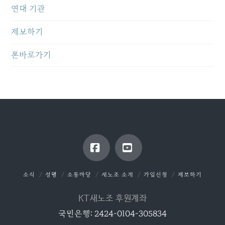
연대 기관
제보하기
폰바로가기
Facebook
YouTube
소식
성명
소통마당
새노조 소개
가입신청
제보하기
KT새노조 후원계좌
국민은행: 2424-0104-305834