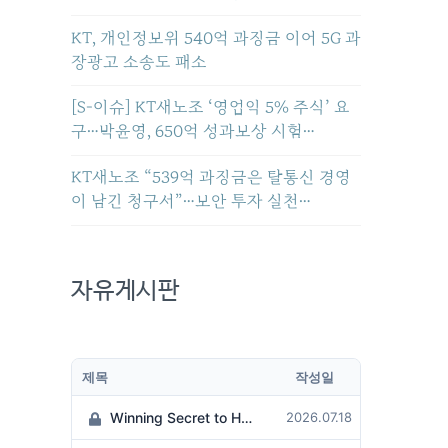
KT, 개인정보위 540억 과징금 이어 5G 과
장광고 소송도 패소
[S-이슈] KT새노조 ‘영업익 5% 주식’ 요
구…박윤영, 650억 성과보상 시험…
KT새노조 “539억 과징금은 탈통신 경영
이 남긴 청구서”…보안 투자 실천…
자유게시판
제목
작성일
Winning Secret to Hit the Jackpot!
2026.07.18