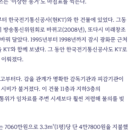
는 ‘이상한 동거’도 마침표를 찍는다.
부터 한국전기통신공사(현KT)와 한 건물에 있었다. 그동
다시 방송통신위원회로 바뀌고(2008년), 또다시 미래창조
바꿔 달았다. 1995년부터 1998년까지 잠시 광화문 근처
 KT와 함께 보냈다. 그 동안 한국전기통신공사도 KT로
도 이뤄졌다.
되고부터다. 갑을 관계가 명확한 감독기관과 피감기관이
시비가 불거졌다. 이 건물 11층과 지하3층의
 방통위가 임차료를 주변 시세보다 훨씬 저렴해 물의를 빚
060만원으로 3.3m²(1평)당 단 4만7800원을 지불했