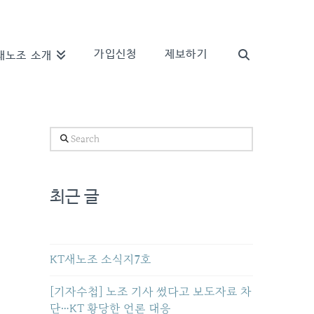
가입신청
제보하기
새노조 소개
Search
최근 글
KT새노조 소식지7호
[기자수첩] 노조 기사 썼다고 보도자료 차
단…KT 황당한 언론 대응