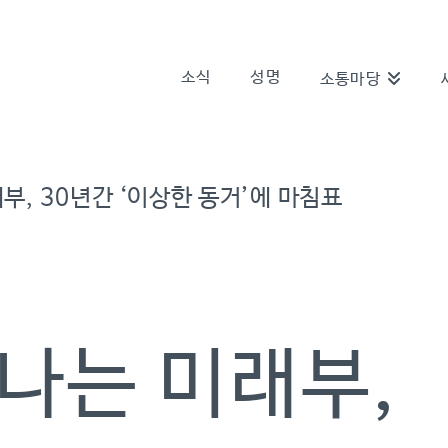
소식
성명
소통마당
부, 30년간 ‘이상한 동거’에 마침표
떠나는 미래부,