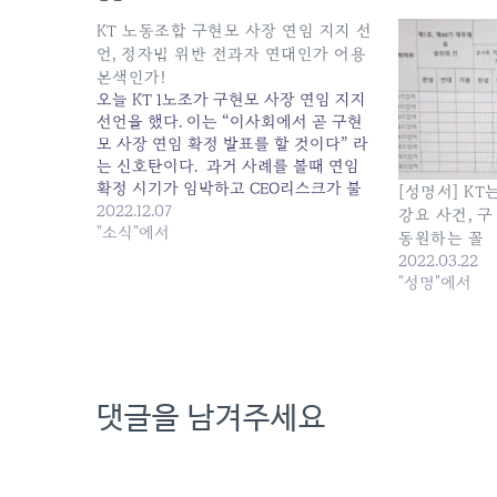
KT 노동조합 구현모 사장 연임 지지 선
언, 정자법 위반 전과자 연대인가 어용
본색인가!
오늘 KT 1노조가 구현모 사장 연임 지지
선언을 했다. 이는 “이사회에서 곧 구현
모 사장 연임 확정 발표를 할 것이다” 라
는 신호탄이다. 과거 사례를 볼때 연임
확정 시기가 임박하고 CEO리스크가 불
[성명서] KT
거져 연임 반대 여론이 높아질 즈음이면
2022.12.07
강요 사건, 
제1노조는 다수임을 내세워 회장 연임을
"소식"에서
동원하는 꼴
적극 지지 한다는 성명을 발표했다. 회장
2022.03.22
의 불법행위에 대한 시민사회의 불신이…
"성명"에서
댓글을 남겨주세요