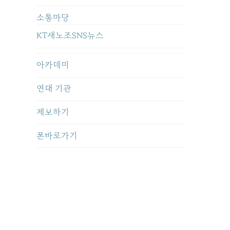
소통마당
KT새노조SNS뉴스
아카데미
연대 기관
제보하기
폰바로가기