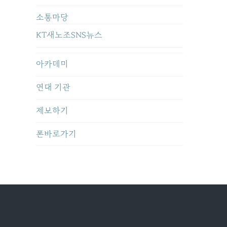
소통마당
KT새노조SNS뉴스
아카데미
연대 기관
제보하기
폰바로가기