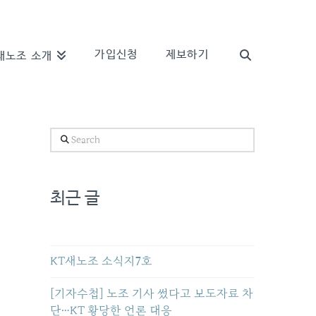
가입신청
제보하기
새노조 소개
Search
최근 글
KT새노조 소식지7호
[기자수첩] 노조 기사 썼다고 보도자료 차
단…KT 황당한 언론 대응