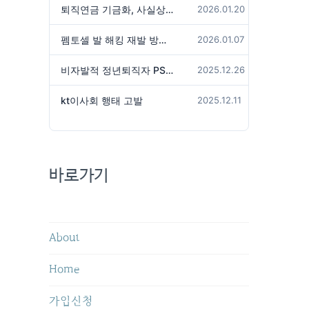
퇴직연금 기금화, 사실상 국가가 관리하겠다는 것인가?
2026.01.20
펨토셀 발 해킹 재발 방지 위해서는
2026.01.07
비자발적 정년퇴직자 PS성과급 미지급은 임금체불 아닌가?
2025.12.26
kt이사회 행태 고발
2025.12.11
바로가기
About
Home
가입신청