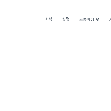
소식
성명
소통마당