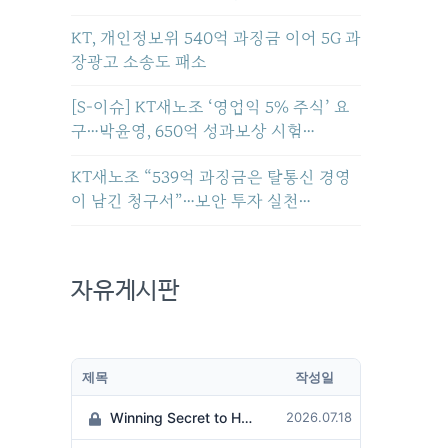
KT, 개인정보위 540억 과징금 이어 5G 과
장광고 소송도 패소
[S-이슈] KT새노조 ‘영업익 5% 주식’ 요
구…박윤영, 650억 성과보상 시험…
KT새노조 “539억 과징금은 탈통신 경영
이 남긴 청구서”…보안 투자 실천…
자유게시판
제목
작성일
Winning Secret to Hit the Jackpot!
2026.07.18