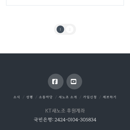
1
2
Facebook
YouTube
소식
성명
소통마당
새노조 소개
가입신청
제보하기
KT새노조 후원계좌
국민은행: 2424-0104-305834