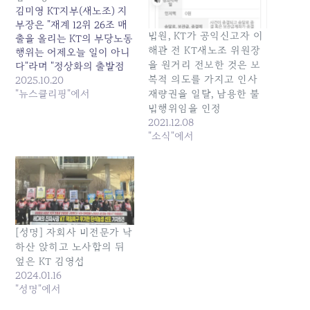
김미영 KT지부(새노조) 지
부장은 "재계 12위 26조 매
법원, KT가 공익신고자 이
출을 올리는 KT의 부당노동
해관 전 KT새노조 위원장
행위는 어제오늘 일이 아니
을 원거리 전보한 것은 보
다"라며 "정상화의 출발점
복적 의도를 가지고 인사
은 정규직·비정규직 가릴 것
2025.10.20
없이 노동자의 주체성을 인
"뉴스클리핑"에서
재량권을 일탈, 남용한 불
정하는 것"이라고 말했다.
법행위임을 인정
이어... 원본 기사: [현장+]
2021.12.08
KT 노조 부당노동행위 폭
"소식"에서
로…노동부장관 면담 요청
발행일: 2025-10-20
05:16:00
[성명] 자회사 비전문가 낙
하산 앉히고 노사합의 뒤
엎은 KT 김영섭
2024.01.16
"성명"에서