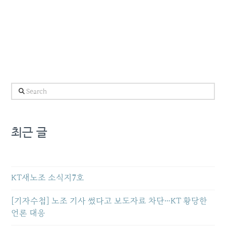
Search
최근 글
KT새노조 소식지7호
[기자수첩] 노조 기사 썼다고 보도자료 차단…KT 황당한
언론 대응