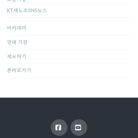
KT새노조SNS뉴스
아카데미
연대 기관
제보하기
폰바로가기