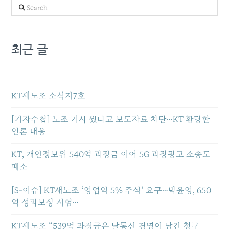
Search
최근 글
KT새노조 소식지7호
[기자수첩] 노조 기사 썼다고 보도자료 차단…KT 황당한
언론 대응
KT, 개인정보위 540억 과징금 이어 5G 과장광고 소송도
패소
[S-이슈] KT새노조 ‘영업익 5% 주식’ 요구…박윤영, 650
억 성과보상 시험…
KT새노조 “539억 과징금은 탈통신 경영이 남긴 청구