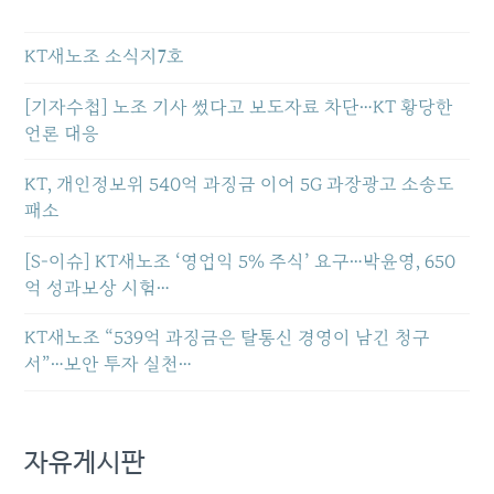
KT새노조 소식지7호
[기자수첩] 노조 기사 썼다고 보도자료 차단…KT 황당한
언론 대응
KT, 개인정보위 540억 과징금 이어 5G 과장광고 소송도
패소
[S-이슈] KT새노조 ‘영업익 5% 주식’ 요구…박윤영, 650
억 성과보상 시험…
KT새노조 “539억 과징금은 탈통신 경영이 남긴 청구
서”…보안 투자 실천…
자유게시판