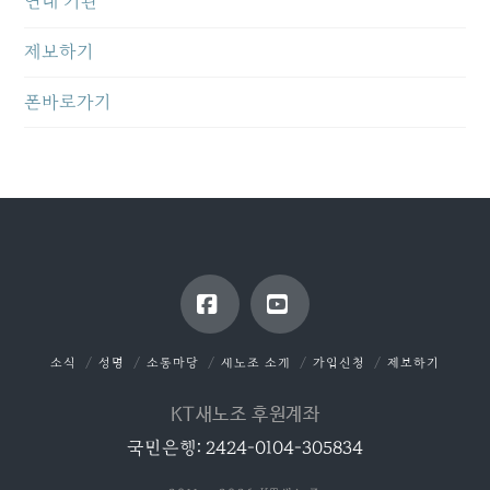
연대 기관
제보하기
폰바로가기
Facebook
YouTube
소식
성명
소통마당
새노조 소개
가입신청
제보하기
KT새노조 후원계좌
국민은행: 2424-0104-305834