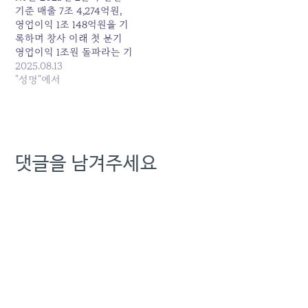
통신 3사, 외주화 의존도 높
기준 매출 7조 4,274억원,
아공공운수노조 방송통신
영업이익 1조 148억원을 기
협의회와 사회공공연구원
록하며 창사 이래 첫 분기
은 3일 오전 국회 의원회관
영업이익 1조원 돌파라는 기
에서 ‘통신·유료방송…
념비적인 성과를 발표하였
2025.08.13
다. 그러나 이러한 외형적
"성명"에서
성과의 배경과 그 이면에 숨
겨진 우려 사항들을 면밀히
분석할 필요가 있다. 1. ‘역
대 최대’ 실적의 숨겨진 배
경: 일회성 이익과 비용 효
댓글을 남겨주세요
율화의 착시 KT의 2025년
2분기…