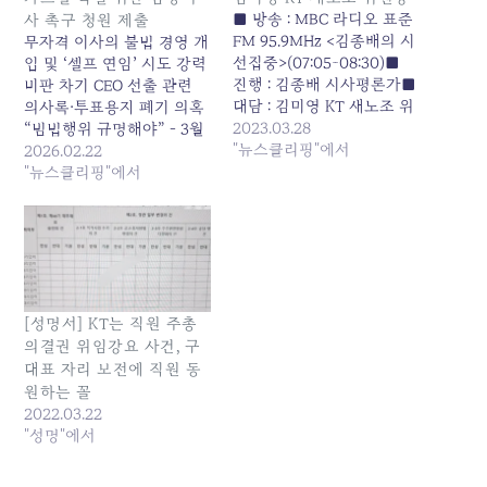
■ 방송 : MBC 라디오 표준
사 촉구 청원 제출
FM 95.9MHz <김종배의 시
무자격 이사의 불법 경영 개
선집중>(07:05~08:30)■
입 및 ‘셀프 연임’ 시도 강력
진행 : 김종배 시사평론가■
비판 차기 CEO 선출 관련
대담 : 김미영 KT 새노조 위
의사록·투표용지 폐기 의혹
원장 ☏ 진행자 > KT가 대
2023.03.28
“범법행위 규명해야” - 3월
표이사 선임 문제를 두고 큰
"뉴스클리핑"에서
주주총회 전 신속한 수사 및
2026.02.22
혼란을 겪고 있습니다. 연임
대통령실의 적극적 관심 요
"뉴스클리핑"에서
에 도전했던 구현모 KT 대
청KT는 현재 사실상 경영공
표이사에 이어서 후임으로
백 상태다. KT를 위기로 몰
낙점됐던 윤경림 KT트랜스
아 넣은 것은 이권카르텔로
포메이션 부문장 역시 어제
변질된 KT 이사회이며 이런
대표이사 후보직을 공식 사
경영 난맥상을 바로잡고 각
퇴를 선언했는데요. 도대
종 의혹에…
[성명서] KT는 직원 주총
체…
의결권 위임강요 사건, 구
대표 자리 보전에 직원 동
원하는 꼴
2022.03.22
"성명"에서