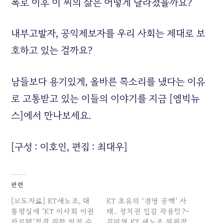
폭로 이후 이 씨의 삶은 어떻게 달라졌을까요?
내부고발자, 공익제보자를 우리 사회는 제대로 보
호하고 있는 걸까요?
남들보다 용기있게, 올바른 목소리를 냈다는 이유
로 고통받고 있는 이들의 이야기를 지금 [엠빅뉴
스]에서 만나보세요.
[구성 : 이호인, 편집 : 최대우]
관련
[보도자료] KT새노조, 대
KT 초유의 ‘경영 공백’ 사
통령실에 ‘KT 이사회 이권
태.. 정치권 입김 작용탓?–
카르텔’척결 위한 엄정 수
김미영 KT 새노조 위원장