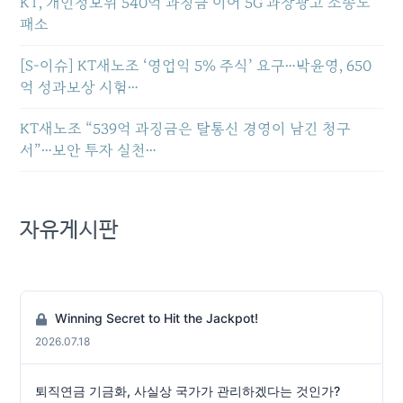
KT, 개인정보위 540억 과징금 이어 5G 과장광고 소송도
패소
[S-이슈] KT새노조 ‘영업익 5% 주식’ 요구…박윤영, 650
억 성과보상 시험…
KT새노조 “539억 과징금은 탈통신 경영이 남긴 청구
서”…보안 투자 실천…
자유게시판
Winning Secret to Hit the Jackpot!
2026.07.18
퇴직연금 기금화, 사실상 국가가 관리하겠다는 것인가?