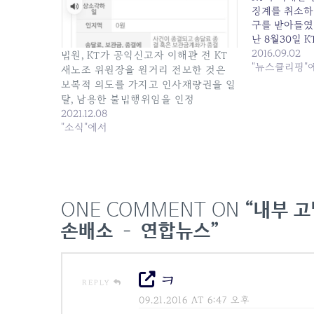
징계를 취소하
구를 받아들였
난 8월30일 
전 KT새노조 
2016.09.02
법원, KT가 공익신고자 이해관 전 KT
월’징계를 취소
"뉴스클리핑"
새노조 위원장을 원거리 전보한 것은
지속된 이씨에
보복적 의도를 가지고 인사재량권을 일
는 일단락된 
탈, 남용한 불법행위임을 인정
2012년 4월
2021.12.08
"소식"에서
ONE COMMENT ON
“내부 고
손배소 – 연합뉴스”
ㅋ
REPLY
09.21.2016 AT 6:47 오후