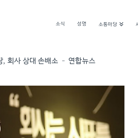
소식
성명
소통마당
장, 회사 상대 손배소 – 연합뉴스