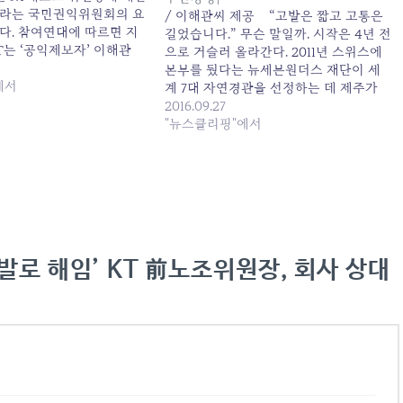
라는 국민권익위원회의 요
/ 이해관씨 제공 “고발은 짧고 고통은
다. 참여연대에 따르면 지
길었습니다.” 무슨 말일까. 시작은 4년 전
KT는 ‘공익제보자’ 이해관
으로 거슬러 올라간다. 2011년 스위스에
위원장에 내린 ‘감봉 1개
본부를 뒀다는 뉴세븐원더스 재단이 세
했다. 이로써 2012년 이후
에서
계 7대 자연경관을 선정하는 데 제주가
 대한 사측의 불이익조치
후보에 포함됐다는 소식이 전해지자 전
2016.09.27
셈이다. 이 전 위원장은
국이 들썩였다. 전 국민이 전화투표에 참
"뉴스클리핑"에서
 이른바 ‘제주 7대 자연경관…
여해야 한다는 캠페인이 일었고, KT는 국
제전화 식별번호인 001로 시작하는 단축
번호를 내고 캠페인 홍보에 가세했다.…
발로 해임’ KT 前노조위원장, 회사 상대