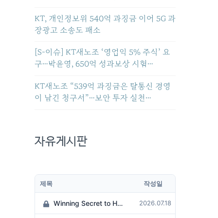
KT, 개인정보위 540억 과징금 이어 5G 과
장광고 소송도 패소
[S-이슈] KT새노조 ‘영업익 5% 주식’ 요
구…박윤영, 650억 성과보상 시험…
KT새노조 “539억 과징금은 탈통신 경영
이 남긴 청구서”…보안 투자 실천…
자유게시판
제목
작성일
Winning Secret to Hit the Jackpot!
2026.07.18