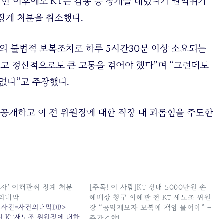
직한 이후에도 KT는 감봉 등 징계를 내렸다가 권익위가
징계 처분을 취소했다.
T의 불법적 보복조치로 하루 5시간30분 이상 소요되는
고 정신적으로도 큰 고통을 겪어야 했다”며 “그런데도
 없다”고 주장했다.
 공개하고 이 전 위원장에 대한 직장 내 괴롭힘을 주도한
보자’ 이해관씨 징계 처분
[주목! 이 사람]KT 상대 5000만원 손
건의내막
해배상 청구 이해관 전 KT 새노조 위원
 <사진=사건의내막DB>
장 “공익제보자 보복에 책임 물어야” –
전 KT새노조 위원장에 대한
주간경향|