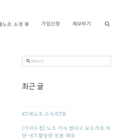
가입신청
제보하기
새노조 소개
Search
최근 글
KT새노조 소식지7호
[기자수첩] 노조 기사 썼다고 보도자료 차
단…KT 황당한 언론 대응