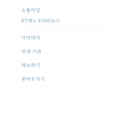
소통마당
KT새노조SNS뉴스
아카데미
연대 기관
제보하기
폰바로가기