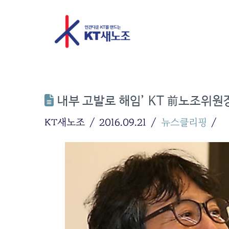
내부 고발로 해임’ KT 前노조위원
KT새노조
2016.09.21
뉴스클리핑