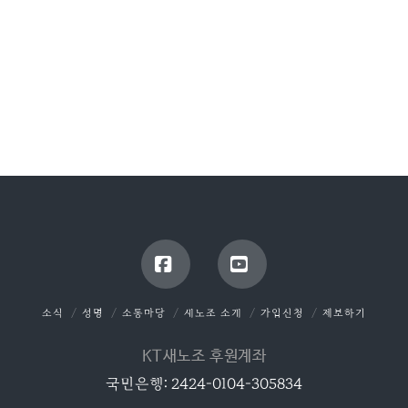
Facebook
YouTube
소식
성명
소통마당
새노조 소개
가입신청
제보하기
KT새노조 후원계좌
국민은행: 2424-0104-305834