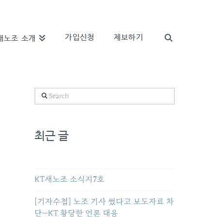
가입신청
제보하기
새노조 소개
Search
최근 글
KT새노조 소식지7호
[기자수첩] 노조 기사 썼다고 보도자료 차
단…KT 황당한 언론 대응