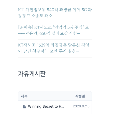
KT, 개인정보위 540억 과징금 이어 5G 과
장광고 소송도 패소
[S-이슈] KT새노조 ‘영업익 5% 주식’ 요
구…박윤영, 650억 성과보상 시험…
KT새노조 “539억 과징금은 탈통신 경영
이 남긴 청구서”…보안 투자 실천…
자유게시판
제목
작성일
Winning Secret to Hit the Jackpot!
2026.07.18