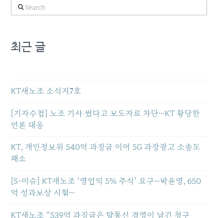
Search
최근 글
KT새노조 소식지7호
[기자수첩] 노조 기사 썼다고 보도자료 차단…KT 황당한
언론 대응
KT, 개인정보위 540억 과징금 이어 5G 과장광고 소송도
패소
[S-이슈] KT새노조 ‘영업익 5% 주식’ 요구…박윤영, 650
억 성과보상 시험…
KT새노조 “539억 과징금은 탈통신 경영이 남긴 청구