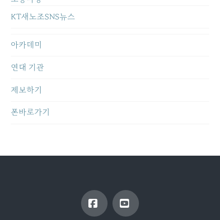
KT새노조SNS뉴스
아카데미
연대 기관
제보하기
폰바로가기