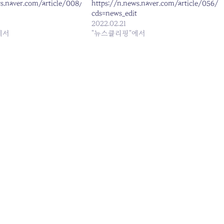
ws.naver.com/article/008/0004848006?
https://n.news.naver.com/article/056/0
cds=news_edit
2022.02.21
에서
"뉴스클리핑"에서