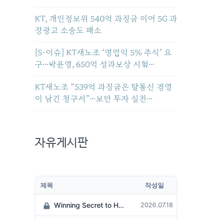
011216790?
KT, 개인정보위 540억 과징금 이어 5G 과
장광고 소송도 패소
[S-이슈] KT새노조 ‘영업익 5% 주식’ 요
구…박윤영, 650억 성과보상 시험…
KT새노조 “539억 과징금은 탈통신 경영
이 남긴 청구서”…보안 투자 실천…
자유게시판
제목
작성일
Winning Secret to Hit the Jackpot!
2026.07.18