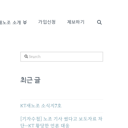
가입신청
제보하기
새노조 소개
Search
최근 글
KT새노조 소식지7호
[기자수첩] 노조 기사 썼다고 보도자료 차
단…KT 황당한 언론 대응