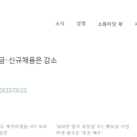
소식
성명
소통마당
부금·신규채용은 감소
0012573122
년도 제자리걸음…KT 모바
‘630만 달러 과징금’ KT, 베트남 사업
 성장
따낸 방식은 ‘뒷돈 매수’