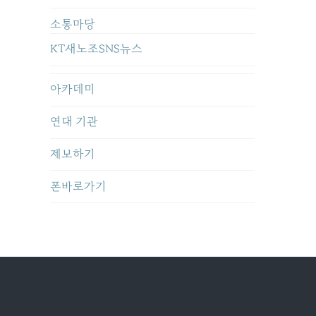
소통마당
KT새노조SNS뉴스
아카데미
연대 기관
제보하기
폰바로가기