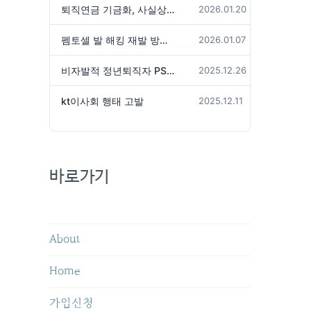
퇴직연금 기금화, 사실상 국가가 관리하겠다는 것인가?
2026.01.20
펨토셀 발 해킹 재발 방지 위해서는
2026.01.07
비자발적 정년퇴직자 PS성과급 미지급은 임금체불 아닌가?
2025.12.26
kt이사회 행태 고발
2025.12.11
바로가기
About
Home
가입신청