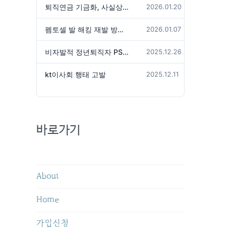
퇴직연금 기금화, 사실상 국가가 관리하겠다는 것인가?
2026.01.20
펨토셀 발 해킹 재발 방지 위해서는
2026.01.07
비자발적 정년퇴직자 PS성과급 미지급은 임금체불 아닌가?
2025.12.26
kt이사회 행태 고발
2025.12.11
바로가기
About
Home
가입신청