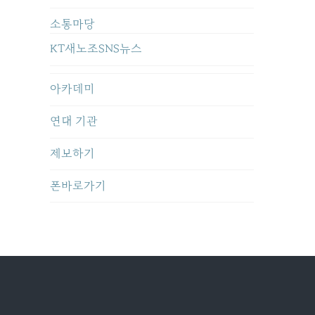
소통마당
KT새노조SNS뉴스
아카데미
연대 기관
제보하기
폰바로가기