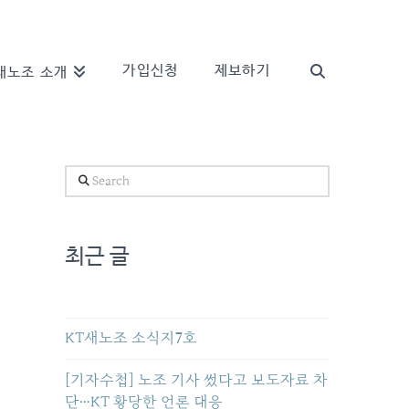
가입신청
제보하기
새노조 소개
Search
최근 글
KT새노조 소식지7호
[기자수첩] 노조 기사 썼다고 보도자료 차
단…KT 황당한 언론 대응