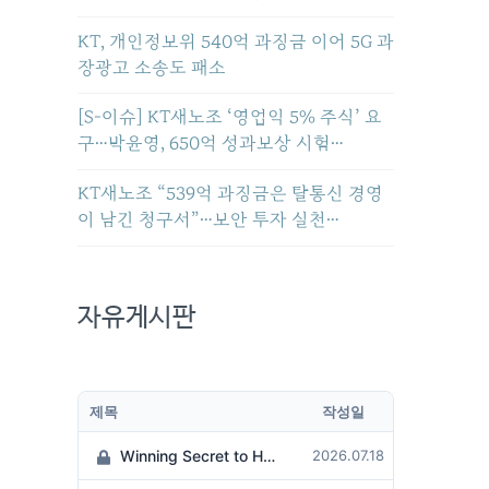
004158167
KT, 개인정보위 540억 과징금 이어 5G 과
장광고 소송도 패소
[S-이슈] KT새노조 ‘영업익 5% 주식’ 요
구…박윤영, 650억 성과보상 시험…
KT새노조 “539억 과징금은 탈통신 경영
이 남긴 청구서”…보안 투자 실천…
자유게시판
제목
작성일
Winning Secret to Hit the Jackpot!
2026.07.18