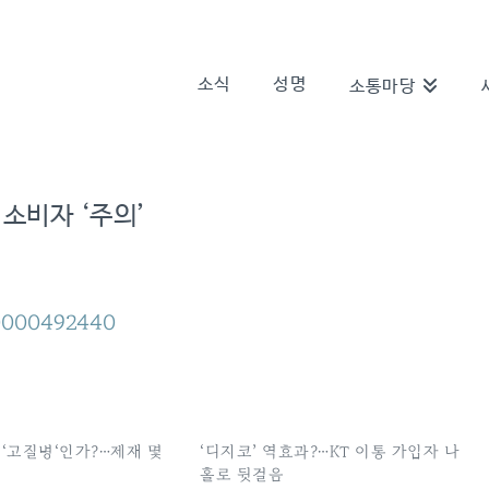
소식
성명
소통마당
소비자 ‘주의’
/0000492440
 ‘고질병‘인가?…제재 몇
‘디지코’ 역효과?…KT 이통 가입자 나
홀로 뒷걸음