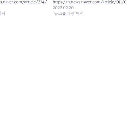
ws.naver.com/article/374/0000270617
https://n.news.naver.com/article/011/0
2023.02.20
에서
"뉴스클리핑"에서