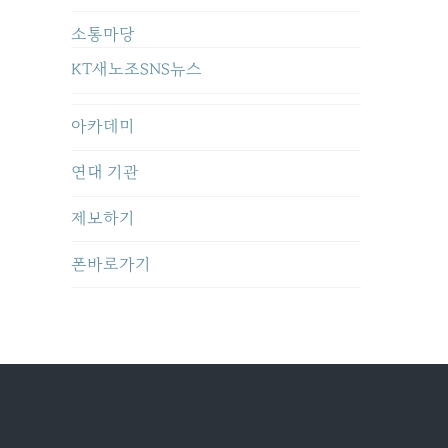
소통마당
KT새노조SNS뉴스
아카데미
연대 기관
제보하기
폰바로가기