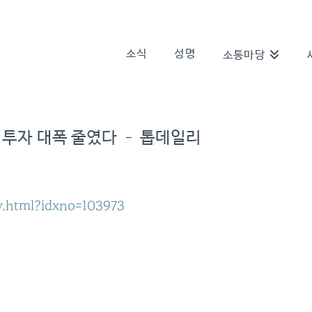
소식
성명
소통마당
설비투자 대폭 줄였다 – 톱데일리
w.html?idxno=103973