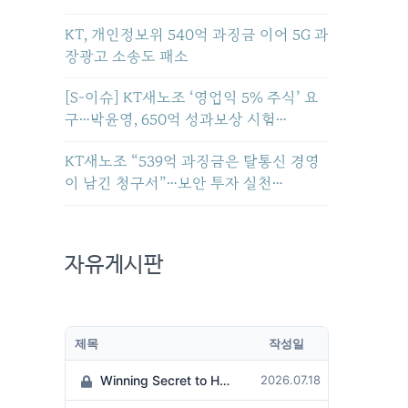
KT, 개인정보위 540억 과징금 이어 5G 과
장광고 소송도 패소
[S-이슈] KT새노조 ‘영업익 5% 주식’ 요
구…박윤영, 650억 성과보상 시험…
KT새노조 “539억 과징금은 탈통신 경영
이 남긴 청구서”…보안 투자 실천…
자유게시판
제목
작성일
Winning Secret to Hit the Jackpot!
2026.07.18