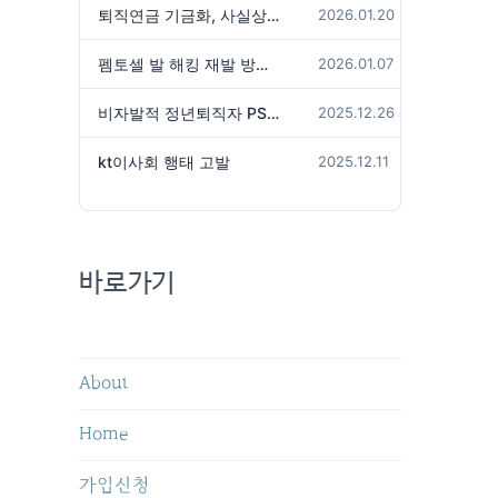
퇴직연금 기금화, 사실상 국가가 관리하겠다는 것인가?
2026.01.20
펨토셀 발 해킹 재발 방지 위해서는
2026.01.07
비자발적 정년퇴직자 PS성과급 미지급은 임금체불 아닌가?
2025.12.26
kt이사회 행태 고발
2025.12.11
바로가기
About
Home
가입신청