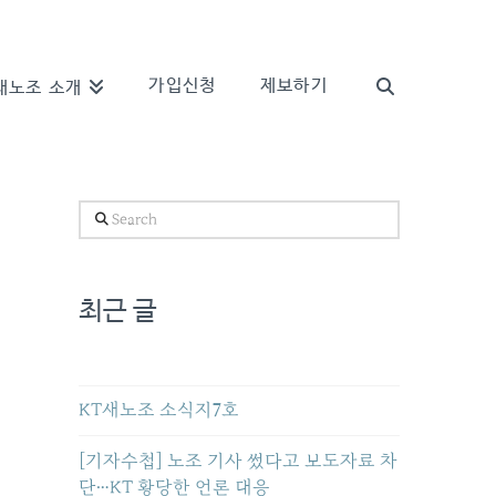
가입신청
제보하기
새노조 소개
Search
최근 글
KT새노조 소식지7호
[기자수첩] 노조 기사 썼다고 보도자료 차
단…KT 황당한 언론 대응