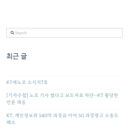
Search
최근 글
KT새노조 소식지7호
[기자수첩] 노조 기사 썼다고 보도자료 차단…KT 황당한
언론 대응
KT, 개인정보위 540억 과징금 이어 5G 과장광고 소송도
패소