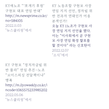
KT새노조 “‘쪼개기 후원’
KT 노동조합 구현모 사장
구현모 대표 연임 반대”
연임 지지 선언, 정자법 위
http://m.newsprime.co.kr/section_view.html?
반 전과자 연대인가 어용
no=584105
본색인가!
2022.11.03
오늘 KT 1노조가 구현모 사
"뉴스클리핑"에서
장 연임 지지 선언을 했다.
이는 “이사회에서 곧 구현
모 사장 연임 확정 발표를
할 것이다” 라는 신호탄이
다. 과거 사례를 볼때 연임
2022.12.07
확정 시기가 임박하고 CEO
"소식"에서
리스크가 불거져 연임 반대
여론이 높아질 즈음이면 제1
KT 구현모 “정치자금법 위
노조는 다수임을 내세워 회
반 몰라” 연임 추진…노조
장 연임을 적극 지지 한다는
“보이스피싱 전달책이냐”
성명을 발표했다. 회장의
맹폭
불법행위에 대한 시민사회
http://m.ilyoweekly.co.kr/news/newsview.php?
의 불신이…
ncode=1065575233985202
2022.05.06
"뉴스클리핑"에서