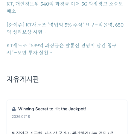
KT, 개인정보위 540억 과징금 이어 5G 과장광고 소송도
패소
[S-이슈] KT새노조 ‘영업익 5% 주식’ 요구…박윤영, 650
억 성과보상 시험…
KT새노조 “539억 과징금은 탈통신 경영이 남긴 청구
서”…보안 투자 실천…
자유게시판
Winning Secret to Hit the Jackpot!
2026.07.18
퇴직연금 기금화, 사실상 국가가 관리하겠다는 것인가?