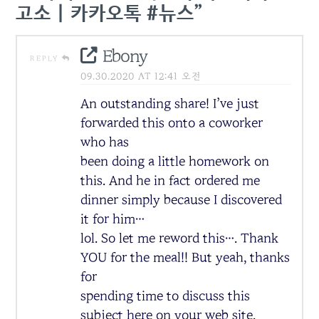
고소 | 카카오톡 #뉴스”
Ebony
REPLY
09.30.2020 AT 12:41 오전
An outstanding share! I’ve just
forwarded this onto a coworker
who has
been doing a little homework on
this. And he in fact ordered me
dinner simply because I discovered
it for him…
lol. So let me reword this…. Thank
YOU for the meal!! But yeah, thanks
for
spending time to discuss this
subject here on your web site.