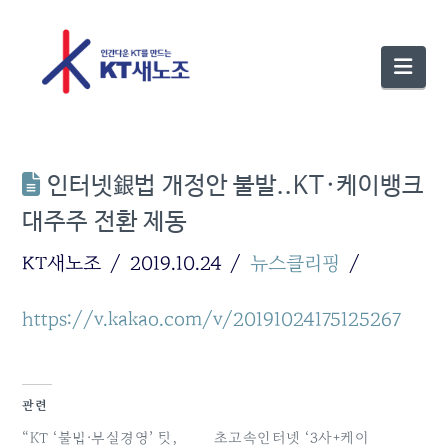
Nav
인터넷銀법 개정안 불발..KT·케이뱅크
대주주 전환 제동
KT새노조
2019.10.24
뉴스클리핑
https://v.kakao.com/v/20191024175125267
관련
“KT ‘불법·부실경영’ 탓,
초고속인터넷 ‘3사+케이