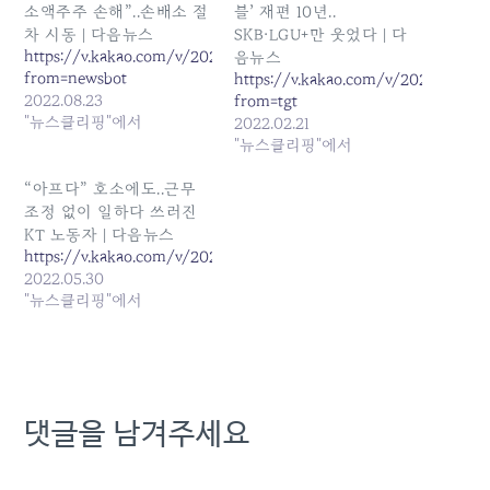
소액주주 손해”..손배소 절
블’ 재편 10년..
차 시동 | 다음뉴스
SKB·LGU+만 웃었다 | 다
https://v.kakao.com/v/20220822172013167?
음뉴스
from=newsbot
https://v.kakao.com/v/202202211
2022.08.23
from=tgt
"뉴스클리핑"에서
2022.02.21
"뉴스클리핑"에서
“아프다” 호소에도..근무
조정 없이 일하다 쓰러진
KT 노동자 | 다음뉴스
https://v.kakao.com/v/20220530101808337
2022.05.30
"뉴스클리핑"에서
댓글을 남겨주세요