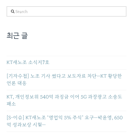
Search
최근 글
KT새노조 소식지7호
[기자수첩] 노조 기사 썼다고 보도자료 차단…KT 황당한
언론 대응
KT, 개인정보위 540억 과징금 이어 5G 과장광고 소송도
패소
[S-이슈] KT새노조 ‘영업익 5% 주식’ 요구…박윤영, 650
억 성과보상 시험…