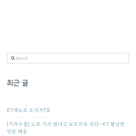
Search
최근 글
KT새노조 소식지7호
[기자수첩] 노조 기사 썼다고 보도자료 차단…KT 황당한
언론 대응