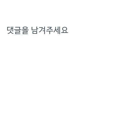
사: [Who Is ?] 우기홍 대한
항공 대표이사 부회장 발행
일: 2025-03-04 23:40:00
댓글을 남겨주세요