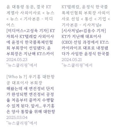
윤 대통령 동문, 결국 KT
KT텔레캅, 윤정식 한국블
계열사 사외이사로 < 뉴스
록체인협회 부회장 사외이
< 뉴스 < 기사본문 - 미디
사로 선임 < 통신 < 기업 <
어스
기사본문 - 시사저널e
[미디어스=고성욱 기자] KT
[시사저널e=김용수 기자]
자회사 KT텔레캅 사외이사
KT가 지난해 대표이사
에 윤정식 한국블록체인협
(CEO) 선임 과정에서 KT스
회 부회장이 선임됐다. 윤
카이라이프 대표로 내정됐
부회장은 지난해 KT스카이
다가 사임한 윤정식 한국블
라이프 대표로 내정됐다가
2024.05.23
록체인협회 부회장을 KT텔
2024.05.21
‘윤석열 대통령 고교 동문’
"뉴스클리핑"에서
레캅 사외 — 사이트 계속 읽
"뉴스클리핑"에서
논란이 불거지자 자진 사퇴
기: www.sisajournal-
한 바 있다.KT새노조는 “낙
e.com/news/articleView.html
[Who Is ?] 우기홍 대한항
하산 인사는 확대되고 있고,
공 대표이사 부회장
이미 업계에서는 여당 출신
해왔는데 새 엔진정비 단지
인물들이 더 올 것이라는 관
가 완성되면 엔진정비 공정
측이 나온다”며 “김영섭 대
을 처음부터 끝까지 수행할
표가 최고경영자로서 자격
수 있게 된다. 앞서... 우기홍
이 있는지 묻지 않을 수 없
은 양사 통합을 위해 대한항
다”고 비판했다.22일…
공 일반노조와 조종사노조
2025.03.04
를 각각 만나 간담회를 여는
"뉴스클리핑"에서
등 노조와 소통을... 원본 기