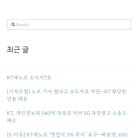
Search
최근 글
KT새노조 소식지7호
[기자수첩] 노조 기사 썼다고 보도자료 차단…KT 황당한
언론 대응
KT, 개인정보위 540억 과징금 이어 5G 과장광고 소송도
패소
[S-이슈] KT새노조 ‘영업익 5% 주식’ 요구…박윤영, 650