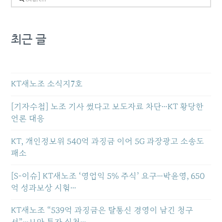
최근 글
KT새노조 소식지7호
[기자수첩] 노조 기사 썼다고 보도자료 차단…KT 황당한
언론 대응
KT, 개인정보위 540억 과징금 이어 5G 과장광고 소송도
패소
[S-이슈] KT새노조 ‘영업익 5% 주식’ 요구…박윤영, 650
억 성과보상 시험…
KT새노조 “539억 과징금은 탈통신 경영이 남긴 청구