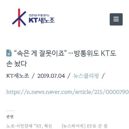
Nav
“속은 게 잘못이죠”…방통위도 KT도
손 놨다
KT새노조
2019.07.04
뉴스클리핑
https://n.news.naver.com/article/215/000079
관련
노조·시민단체 “KT, 혁신
[뉴스하이킥] KT로 간 검