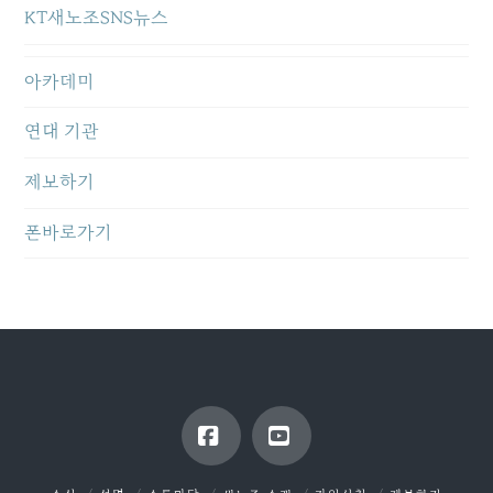
KT새노조SNS뉴스
아카데미
연대 기관
제보하기
폰바로가기