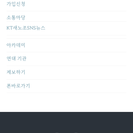
가입신청
소통마당
KT새노조SNS뉴스
아카데미
연대 기관
제보하기
폰바로가기