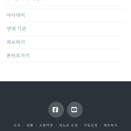
아카데미
연대 기관
제보하기
폰바로가기
Facebook
YouTube
소식
성명
소통마당
새노조 소개
가입신청
제보하기