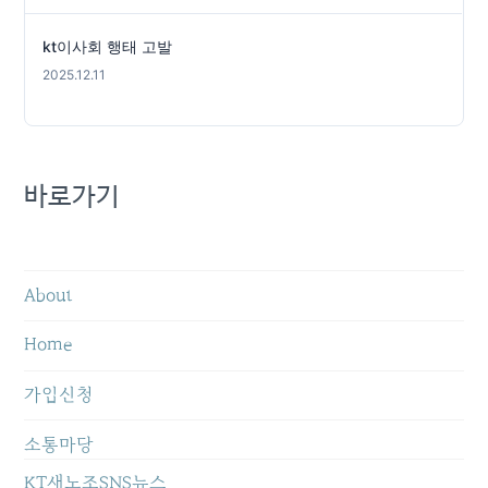
kt이사회 행태 고발
2025.12.11
바로가기
About
Home
가입신청
소통마당
KT새노조SNS뉴스