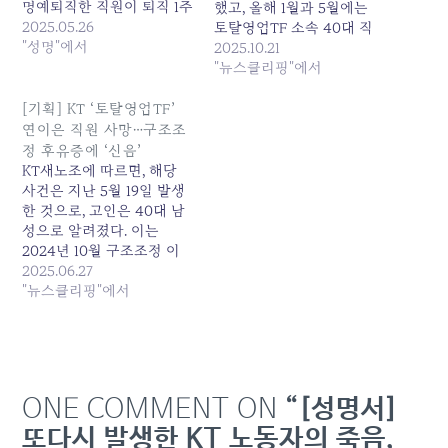
명예퇴직한 직원이 퇴직 1주
했고, 올해 1월과 5월에는
일만에 심장마비로 돌연 사
2025.05.26
토탈영업TF 소속 40대 직
망했고, 2025년 1월 토탈영
"성명"에서
원 두 명이 스스로 생을 마
2025.10.21
업TF 소속 40대 직원이 스
감했다. 노조는 “갑작스러
"뉴스클리핑"에서
스로 생을 마감한 데 이어
운 업무 전환과 압박이 누적
지난 5월 19일 토탈영업TF
된... 원본 기사: KT 구조조
[기획] KT ‘토탈영업TF’
소속 40대 직원이 또 다시
정의 그늘…토탈TF 전환 뒤
연이은 직원 사망…구조조
자살 한 것이다. 토탈영업
잇단 사망에도 “관계 없
정 후유증에 ‘신음’
TF는 지난해 대규모 구조조
다”는 김... 발행일: 2025-
KT새노조에 따르면, 해당
정 이후…
10-21 13:34:00
사건은 지난 5월 19일 발생
한 것으로, 고인은 40대 남
성으로 알려졌다. 이는
2024년 10월 구조조정 이
후 세 번째 사망 사례다. 앞
2025.06.27
서 2023년 11월, 명예퇴직을
"뉴스클리핑"에서
신청한 직원이 퇴직 후 일주
일 만에... 원본 기사: [기획]
KT '토탈영업TF' 연이은 직
원 사망…구조조정 후유증
에 '신음' 발행일: 2025-06-
ONE COMMENT ON
“[성명서]
27 05:56:00
또다시 발생한 KT 노동자의 죽음,