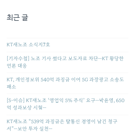
최근 글
KT새노조 소식지7호
[기자수첩] 노조 기사 썼다고 보도자료 차단…KT 황당한
언론 대응
KT, 개인정보위 540억 과징금 이어 5G 과장광고 소송도
패소
[S-이슈] KT새노조 ‘영업익 5% 주식’ 요구…박윤영, 650
억 성과보상 시험…
KT새노조 “539억 과징금은 탈통신 경영이 남긴 청구
서”…보안 투자 실천…