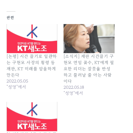
관련
[논평] 시간 끌기로 일관하
[소식지] 재판 시간끌기 구
는 구현모 사장의 횡령 등
현모 연임 꼼수, KT에게 필
재판, KT 미래를 암울하게
요한 리더는 잘못을 반성
만든다
하고 물러날 줄 아는 사람
2022.05.05
이다
"성명"에서
2022.05.18
"성명"에서