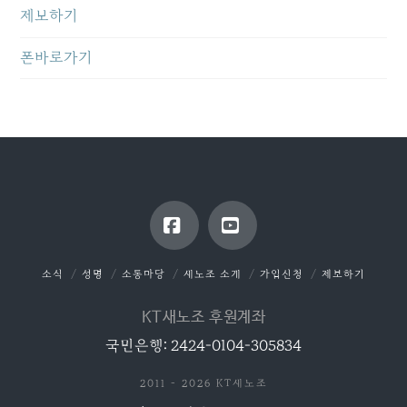
제보하기
폰바로가기
Facebook
YouTube
소식
성명
소통마당
새노조 소개
가입신청
제보하기
KT새노조 후원계좌
국민은행: 2424-0104-305834
2011 - 2026 KT새노조