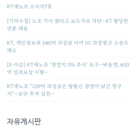
KT새노조 소식지7호
[기자수첩] 노조 기사 썼다고 보도자료 차단…KT 황당한
언론 대응
KT, 개인정보위 540억 과징금 이어 5G 과장광고 소송도
패소
[S-이슈] KT새노조 ‘영업익 5% 주식’ 요구…박윤영, 650
억 성과보상 시험…
KT새노조 “539억 과징금은 탈통신 경영이 남긴 청구
서”…보안 투자 실천…
자유게시판