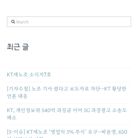
Search
최근 글
KT새노조 소식지7호
[기자수첩] 노조 기사 썼다고 보도자료 차단…KT 황당한
언론 대응
KT, 개인정보위 540억 과징금 이어 5G 과장광고 소송도
패소
[S-이슈] KT새노조 ‘영업익 5% 주식’ 요구…박윤영, 650