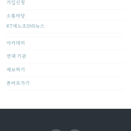
가입신청
소통마당
KT새노조SNS뉴스
아카데미
연대 기관
제보하기
폰바로가기