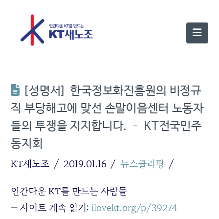
Nav
[성명서] 한국정보화진흥원의 비정규
직 부당해고에 맞선 손말이음센터 노동자
들의 투쟁을 지지합니다. – KT전국민주
동지회
KT새노조
2019.01.16
뉴스클리핑
인간다운 KT를 만드는 사람들
— 사이트 계속 읽기:
ilovekt.org/p/39274