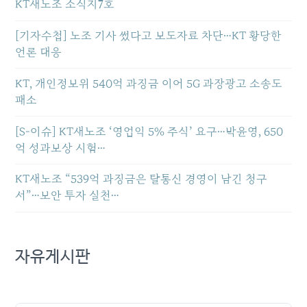
KT새노조 소식지7호
[기자수첩] 노조 기사 썼다고 보도자료 차단…KT 황당한
언론 대응
KT, 개인정보위 540억 과징금 이어 5G 과장광고 소송도
패소
[S-이슈] KT새노조 ‘영업익 5% 주식’ 요구…박윤영, 650
억 성과보상 시험…
KT새노조 “539억 과징금은 탈통신 경영이 남긴 청구
서”…보안 투자 실천…
자유게시판