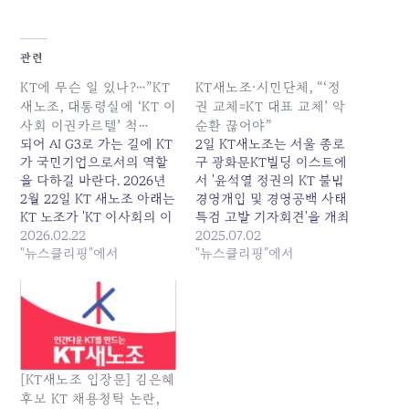
관련
KT에 무슨 일 있나?…”KT
KT새노조·시민단체, “‘정
새노조, 대통령실에 ‘KT 이
권 교체=KT 대표 교체’ 악
사회 이권카르텔’ 척…
순환 끊어야”
되어 AI G3로 가는 길에 KT
2일 KT새노조는 서울 종로
가 국민기업으로서의 역할
구 광화문KT빌딩 이스트에
을 다하길 바란다. 2026년
서 '윤석열 정권의 KT 불법
2월 22일 KT 새노조 아래는
경영개입 및 경영공백 사태
KT 노조가 'KT 이사회의 이
특검 고발 기자회견'을 개최
권카르텔' 문제를 지적하며
2026.02.22
했다/사진=윤상호 기자 KT
2025.07.02
엄정 수사를 촉구하는 내용
"뉴스클리핑"에서
소수노동조합인 KT새노조
"뉴스클리핑"에서
의 청와대에 보낸 청원 공문
가 '정권 교체=KT 대표 교
이다. 원본 기사: KT에 무슨
체... 원본 기사: KT새노조·
일 있나?..."KT새노조, 대통
시민단체, "'정권 교체=KT
령실에 'KT 이사회 이권카
대표 교체' 악순환 끊어야"
르텔' 척... 발행일: 2026-
발행일: 2025-07-02
02-22 14:22:00
05:52:00
[KT새노조 입장문] 김은혜
후보 KT 채용청탁 논란,