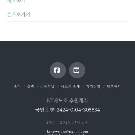
제보하기
폰바로가기
Facebook
YouTube
소식
성명
소통마당
새노조 소개
가입신청
제보하기
KT새노조 후원계좌
국민은행: 2424-0104-305834
2011 - 2026 KT새노조
ktnewnojo@naver.com