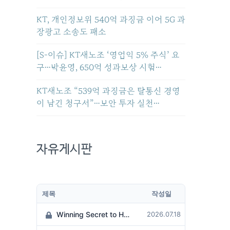
KT, 개인정보위 540억 과징금 이어 5G 과
장광고 소송도 패소
[S-이슈] KT새노조 ‘영업익 5% 주식’ 요
구…박윤영, 650억 성과보상 시험…
KT새노조 “539억 과징금은 탈통신 경영
이 남긴 청구서”…보안 투자 실천…
자유게시판
제목
작성일
Winning Secret to Hit the Jackpot!
2026.07.18