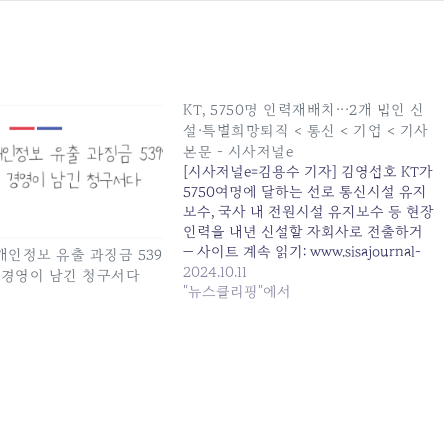
KT, 5750명 인력재배치···2개 법인 신
설·특별희망퇴직 < 통신 < 기업 < 기사
본문 - 시사저널e
[시사저널e=김용수 기자] 김영섭호 KT가
5750여명에 달하는 선로 통신시설 유지
보수, 국사 내 전원시설 유지보수 등 현장
인력을 내년 신설할 자회사로 전출하거
— 사이트 계속 읽기: www.sisajournal-
 개인정보 유출 과징금 539
e.com/news/articleView.html
2024.10.11
신 경영이 남긴 청구서다
"뉴스클리핑"에서