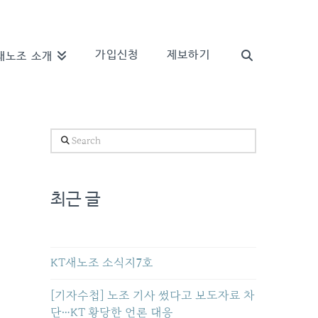
가입신청
제보하기
새노조 소개
Search
최근 글
KT새노조 소식지7호
[기자수첩] 노조 기사 썼다고 보도자료 차
단…KT 황당한 언론 대응