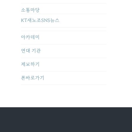
소통마당
KT새노조SNS뉴스
아카데미
연대 기관
제보하기
폰바로가기