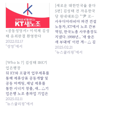
[새로운 대한민국을 묻다
5편] 김성태 전 자유한국
당 원내대표② “‘尹 포…
사우디아라비아 파견 건설
노동자, KT에서 노조 간부
<공동성명서> 이석채 김성
역임, 한국노총 사무총장도
태 유죄판결 환영한다
지냈다. 1998년... '새 술은
2022.02.17
새 부대에' 이런 게… △ 김
"성명"에서
성태> 그런 인식은 갖춰졌
2025.02.21
는데 앞으로 조기 대선 당내
"뉴스클리핑"에서
후보를 선출해 가는 경선
룰... 원본 기사: [새로운 대
[Who Is ?] 김성태 IBK기
한민국을 묻다 5편] 김성태
업은행장
전 자유한국당 원내대표②
뒤 KT와 포괄적 업무제휴를
"'尹 포... 발행일: 2025-02-
통해 제휴상품 공동개발 및
21 00:31:00
공동 마케팅, 채널 제휴를
통한 시너지 창출, 새... △기
업은행 노조 총파업 기업은
행 노동조합이 차별 임금 철
2025.02.11
폐와 체불 임금 지급을 이유
"뉴스클리핑"에서
로 총파업을 단행했다.... 원
본 기사: [Who Is ?] 김성태