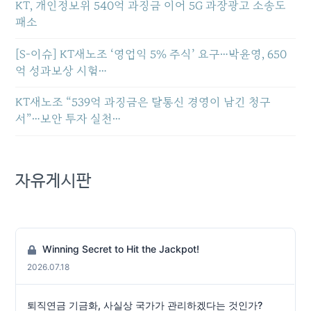
KT, 개인정보위 540억 과징금 이어 5G 과장광고 소송도
패소
[S-이슈] KT새노조 ‘영업익 5% 주식’ 요구…박윤영, 650
억 성과보상 시험…
KT새노조 “539억 과징금은 탈통신 경영이 남긴 청구
서”…보안 투자 실천…
자유게시판
Winning Secret to Hit the Jackpot!
2026.07.18
퇴직연금 기금화, 사실상 국가가 관리하겠다는 것인가?