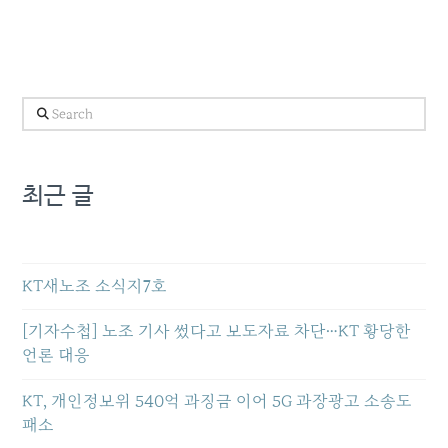
Search
최근 글
KT새노조 소식지7호
[기자수첩] 노조 기사 썼다고 보도자료 차단…KT 황당한
언론 대응
KT, 개인정보위 540억 과징금 이어 5G 과장광고 소송도
패소