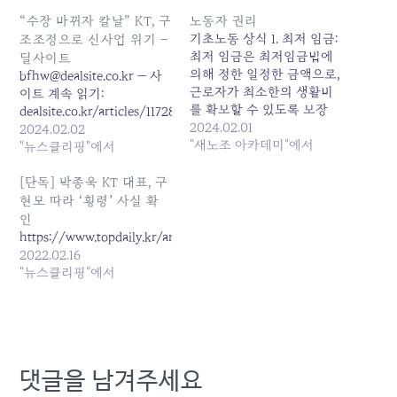
“수장 바뀌자 칼날” KT, 구
노동자 권리
기초노동 상식 1. 최저 임금:
조조정으로 신사업 위기 –
최저 임금은 최저임금법에
딜사이트
의해 정한 일정한 금액으로,
bfhw@dealsite.co.kr — 사
근로자가 최소한의 생활비
이트 계속 읽기:
를 확보할 수 있도록 보장
dealsite.co.kr/articles/117284
2023년도 적용 최저임금
2024.02.01
2024.02.02
을 시간급 9,620원 최저임
"새노조 아카데미"에서
"뉴스클리핑"에서
금법 :
https://www.law.go.kr/LSW/lsInfoP
[단독] 박종욱 KT 대표, 구
urlMode=lsInfoP&lsId=000129#000
현모 따라 ‘횡령’ 사실 확
2. 노동시간 및 휴일: 근로기
인
준법은 “1주간의 근로시간
https://www.topdaily.kr/articles/90097
은 40시간을 초과할 수 없
2022.02.16
다”고 규정
"뉴스클리핑"에서
https://www.moel.go.kr/local/seou
bbs_seq=67736 3. 퇴사 : 자
진 퇴사 강요나 권고사직 뒤
퇴직금 미지급은 모두 근로
기준법…
댓글을 남겨주세요