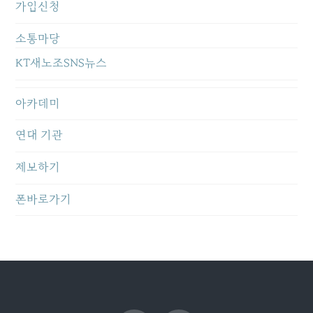
가입신청
소통마당
KT새노조SNS뉴스
아카데미
연대 기관
제보하기
폰바로가기