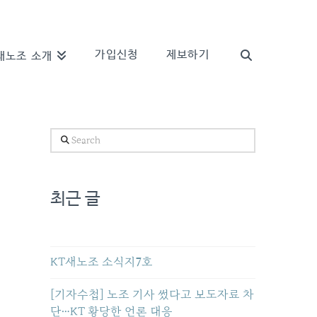
가입신청
제보하기
새노조 소개
Search
최근 글
KT새노조 소식지7호
[기자수첩] 노조 기사 썼다고 보도자료 차
단…KT 황당한 언론 대응