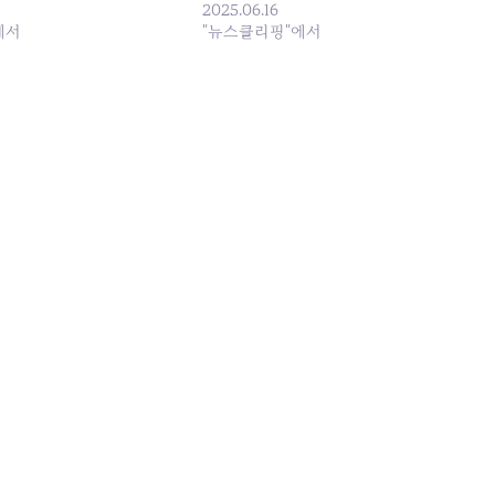
IA... 원본 기사: [오늘의 주
로축구= 전북-수원FC... 원본 기사: [주요
2025.06.16
 노동자 사망 SPC 대표 형사
에서
일정] 참여연대, 새 정부 나라예산 새로고
"뉴스클리핑"에서
행일: 2025-06-17
침 좌담회 발행일: 2025-06-16 22:04:00