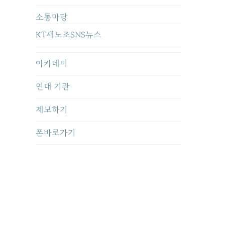
소통마당
KT새노조SNS뉴스
아카데미
연대 기관
제보하기
폰바로가기