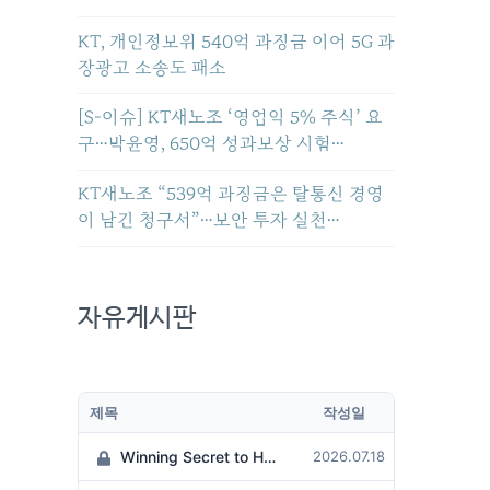
KT, 개인정보위 540억 과징금 이어 5G 과
장광고 소송도 패소
[S-이슈] KT새노조 ‘영업익 5% 주식’ 요
구…박윤영, 650억 성과보상 시험…
KT새노조 “539억 과징금은 탈통신 경영
이 남긴 청구서”…보안 투자 실천…
자유게시판
제목
작성일
Winning Secret to Hit the Jackpot!
2026.07.18