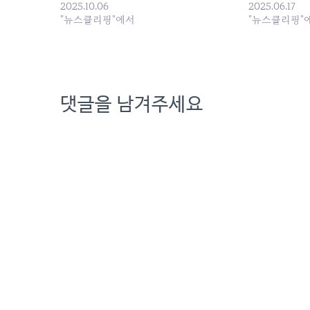
증여세를... 원본 기사: '해킹 사태' 롯데카
2025.10.06
데(부산) kt-K
2025.06.17
드, 롯데그룹서 MBK로…다사다난 30년
"뉴스클리핑"에서
요일정·18일]
"뉴스클리핑"
史 [옛날신문보... 발행일: 2025-10-06
고발 기자회견 발
00:00:00
22:04:00
댓글을 남겨주세요