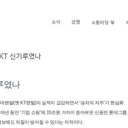
소식
성명
소통마당
KT 신기루였나
기루였나
데렌탈(옛 KT렌탈)의 실적이 급감하면서 ‘승자의 저주’가 현실화
0여년 동안 ‘기업 쇼핑’에 15조원 가까이 쏟아부은 신동빈 롯데그룹
 행보에도 차질이 빚어질 수 있다는 지적이다.