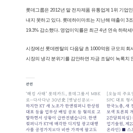
롯데그룹은 2012년 말 전자제품 유통업계 1위 기업
내지 못하고 있다. 롯데하이마트는 지난해 매출이 3조
19.3% 감소했다. 영업이익률은 최근 4년 연속 하락세
시장에선 롯데렌탈의 다음달 초 1000억원 규모의 회
시장의 냉각 분위기를 감안하면 자금 조달이 녹록치 
관련
‘해킹 사태’ 롯데카드, 롯데그룹서 MBK
[오늘의 주요일
로…다사다난 30년史 [옛날신문보…
SPC 대표 
하지만 KT 새 노조가 한앤컴퍼니 한상원
한국노총, 새
대표 등을 업무상 배임 공모 등 혐의로 고
모색 토론회 개
발하면서 상황이 급반전됐습니다. 한앤
2간담회의실) 
컴퍼니가 KT에 매각한 디지털 광고대행
업기술원, 제27
사를 공정가치보다 비싼 가격에 팔고도
온라인) ■ 스