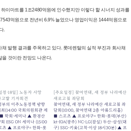
인 하이마트를 1조2480억원에 인수했지만 이렇다 할 시너지 성과를
7543억원으로 전년비 6.9% 늘었으나 영업이익은 1444억원으로
다.
사채 발행 결과를 주목하고 있다. 롯데렌탈의 실적 부진과 회사채
않을 것이란 전망도 나온다.
정·18일] 노동자 사망
[주요일정] 참여연대, 새 정부 나라예산
형사고발 기자회견
새로고침 좌담회
 정부의 이주노동정책 방향
참여연대, 새 정부 나라예산 새로고침 좌
최(14:00 국회의원회관 제
담회(10:00, 참여연대 2층 아름드리홀)
■ 학회·세미나 ▲ 환경산
■ 스포츠 ▲ 프로야구= 한화-롯데(부산)
회 ESG ON 세미나 (15:00
kt-KIA(광주) NC-LG(잠실) 두산-삼성(대
포츠 ▲ 프로야구= 한화-롯
구) SSG-키움(고척·이상 18시30분) ▲ 프