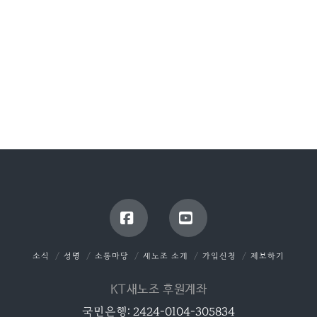
Facebook
YouTube
소식
성명
소통마당
새노조 소개
가입신청
제보하기
KT새노조 후원계좌
국민은행: 2424-0104-305834