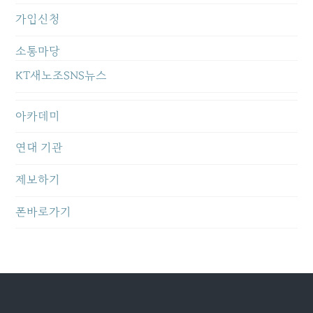
가입신청
소통마당
KT새노조SNS뉴스
아카데미
연대 기관
제보하기
폰바로가기