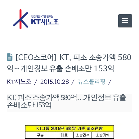
Nav
[CEO스코어] KT, 피소 소송가액 580
억…개인정보 유출 손배소만 153억
KT새노조
2015.10.28
뉴스클리핑
KT, 피소 소송가액 580억…개인정보 유출
손배소만 153억