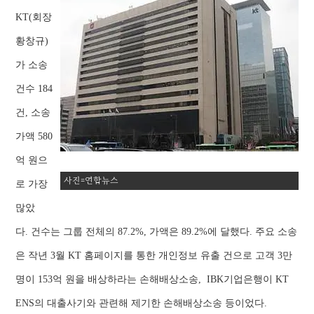
KT(회장
황창규)
가 소송
건수 184
건, 소송
가액 580
억 원으
사진=연합뉴스
로 가장
많았
다. 건수는 그룹 전체의 87.2%, 가액은 89.2%에 달했다.
주요 소송
은 작년 3월 KT 홈페이지를 통한 개인정보 유출 건으로 고객 3만
명이 153억 원을 배상하라는 손해배상소송, IBK기업은행이 KT
ENS의 대출사기와 관련해 제기한 손해배상소송 등이었다.