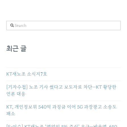
Search
최근 글
KT새노조 소식지7호
[기자수첩] 노조 기사 썼다고 보도자료 차단…KT 황당한
언론 대응
KT, 개인정보위 540억 과징금 이어 5G 과장광고 소송도
패소
[S-이슈] KT새노조 ‘영업익 5% 주식’ 요구…박윤영, 650