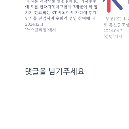
의 지분 매각으로 엉겹결에 KT 최대주주
에 오른 현대자동차그룹이 3개월여 뒤 임
기가 만료되는 KT 사외이사 자리에 추가
인사를 진입시켜 우회적 경영 참여에 나
[성명] KT 
설 수 있다는 관측이 제기되는 등 우려의
2024.12.11
로 통신공공성
목소리가 새나오고 있다.현대차그룹 측
"뉴스클리핑"에서
2024.04.21
은 KT 최대주주에 오른 직후부터 줄곧
"성명"에서
“경영 참여는 없다”는 입장을 고수해왔
지만 자율주행, 도심항공교통(UAM) 등
‘통신’이 미래…
댓글을 남겨주세요