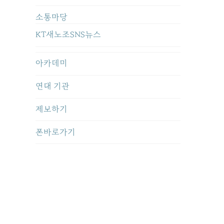
소통마당
KT새노조SNS뉴스
아카데미
연대 기관
제보하기
폰바로가기