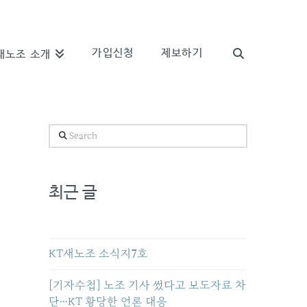
가입신청
제보하기
새노조 소개
Search
최근 글
KT새노조 소식지7호
[기자수첩] 노조 기사 썼다고 보도자료 차
단…KT 황당한 언론 대응