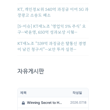
KT, 개인정보위 540억 과징금 이어 5G 과
장광고 소송도 패소
[S-이슈] KT새노조 ‘영업익 5% 주식’ 요
구…박윤영, 650억 성과보상 시험…
KT새노조 “539억 과징금은 탈통신 경영
이 남긴 청구서”…보안 투자 실천…
자유게시판
제목
작성일
Winning Secret to Hit the Jackpot!
2026.07.18