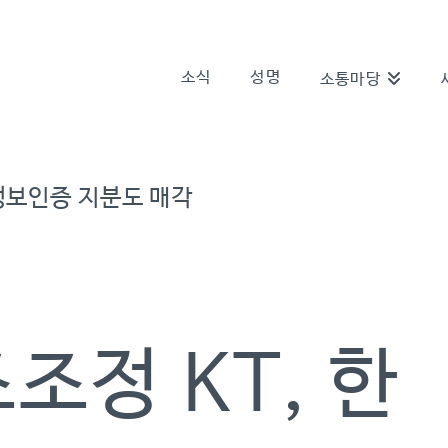
소식
성명
소통마당
정보인증 지분도 매각
조정 KT, 한