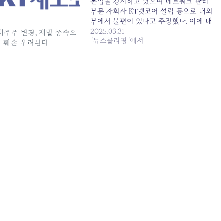
본업을 경시하고 있으며 네트워크 관리
부문 자회사 KT넷코어 설립 등으로 내외
부에서 불편이 있다고 주장했다. 이에 대
해 경영진은... 원본 기사: KT 김영섭 "부
2025.03.31
최대주주 변경, 재벌 종속으
동산 매각·구조조정, 경영진의 마땅한 책
"뉴스클리핑"에서
 훼손 우려된다
무"(종합) 발행일: 2025-03-31 04:20:00