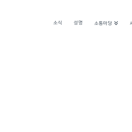
소식
성명
소통마당