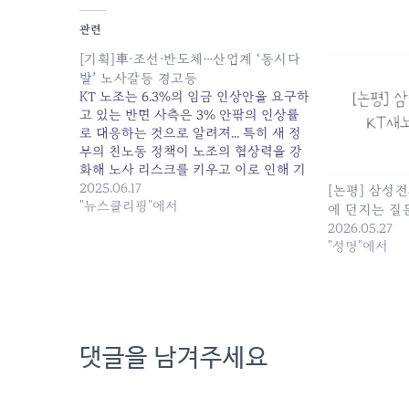
관련
[기획]車·조선·반도체…산업계 ‘동시다
발’ 노사갈등 경고등
KT 노조는 6.3%의 임금 인상안을 요구하
고 있는 반면 사측은 3% 안팎의 인상률
로 대응하는 것으로 알려져... 특히 새 정
부의 친노동 정책이 노조의 협상력을 강
화해 노사 리스크를 키우고 이로 인해 기
업들은 글로벌... 원본 기사: [기획]車·조선
2025.06.17
[논평] 삼성
·반도체...산업계 '동시다발' 노사갈등 경
"뉴스클리핑"에서
에 던지는 질
고등 발행일: 2025-06-17 06:22:00
2026.05.27
"성명"에서
댓글을 남겨주세요