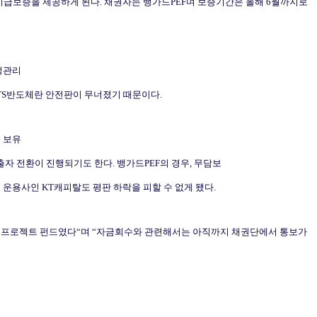
 지급보증을 제공하게 된다
.
채권자는 뱅가드
PEF
며 보증기간은 올해
6
월까지로
정관리
TS
반도체란 안전판이 무너졌기 때문이다
.
 보유
출자 전환이 진행되기도 한다
.
뱅가드
PEF
의 경우
,
무담보
드 운용사인
KT
캐피탈도 평판 하락을 피할 수 없게 됐다
.
 프로젝트 펀드였다
“
며
“
자금회수와 관련해서는 아직까지 채권단에서 통보가