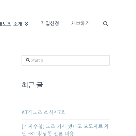
가입신청
제보하기
새노조 소개
Search
최근 글
KT새노조 소식지7호
[기자수첩] 노조 기사 썼다고 보도자료 차
단…KT 황당한 언론 대응