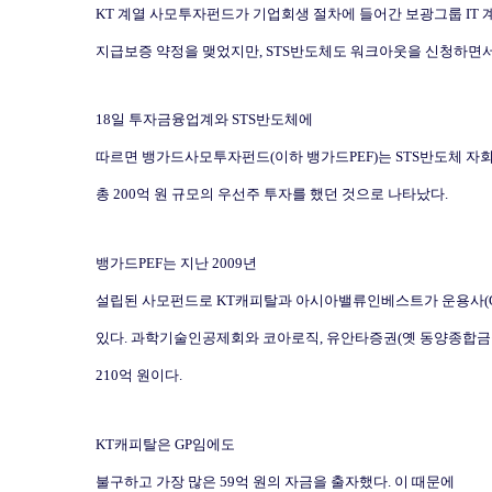
KT
계열 사모투자펀드가 기업회생 절차에 들어간 보광그룹
IT
지급보증 약정을 맺었지만
, STS
반도체도 워크아웃을 신청하면서
18
일 투자금융업계와
STS
반도체에
따르면 뱅가드사모투자펀드
(
이하 뱅가드
PEF)
는
STS
반도체 자
총
200
억 원 규모의 우선주 투자를 했던 것으로 나타났다
.
뱅가드
PEF
는 지난
2009
년
설립된 사모펀드로
KT
캐피탈과 아시아밸류인베스트가 운용사
(
있다
.
과학기술인공제회와 코아로직
,
유안타증권
(
옛 동양종합
210
억 원이다
.
KT
캐피탈은
GP
임에도
불구하고 가장 많은
59
억 원의 자금을 출자했다
.
이 때문에