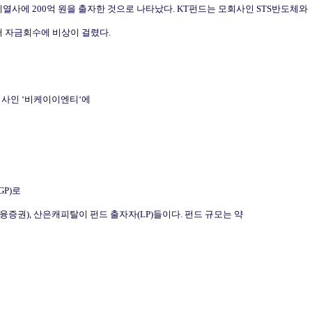
계열사에
200
억 원을 출자한 것으로 나타났다
. KT
펀드는 모회사인
STS
반도체와
 자금회수에 비상이 걸렸다
.
회사인
‘
비케이이엔티
‘
에
GP)
로
금융증권
),
산은캐피탈이 펀드 출자자
(LP)
들이다
.
펀드 규모는 약