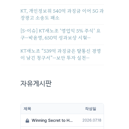
KT, 개인정보위 540억 과징금 이어 5G 과
장광고 소송도 패소
[S-이슈] KT새노조 ‘영업익 5% 주식’ 요
구…박윤영, 650억 성과보상 시험…
KT새노조 “539억 과징금은 탈통신 경영
이 남긴 청구서”…보안 투자 실천…
자유게시판
제목
작성일
Winning Secret to Hit the Jackpot!
2026.07.18