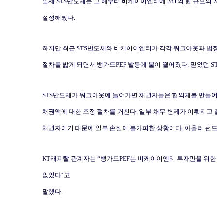
실제
STS
반도체는 그 해부터 비케이이엔티에
281
억 원 규모의
설정해뒀다
.
하지만 최근
STS
반도체와 비케이이엔티가 각각 워크아웃과 법
절차를 밟게 되면서 뱅가드
PEF
발등에 불이 떨어졌다
.
믿었던
S
STS
반도체가 워크아웃에 들어가면 채권자들은 협의체를 만들어
채권액에 대한 조정 절차를 거친다
.
일부 채무 변제가 이뤄지고 
채권자이기 때문에 일부 손실이 불가피한 상황이다
.
아울러 펀
KT
캐피탈 관계자는
“
뱅가드
PEF
는 비케이이엔티 투자만을 위한
없었다
“
고
말했다
.