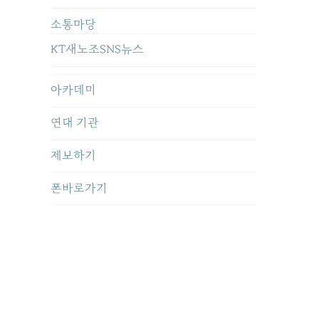
소통마당
KT새노조SNS뉴스
아카데미
연대 기관
제보하기
폰바로가기