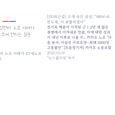
[DD퇴근길] 고개 숙인 삼성, “HBM·AI
반도체, 더 분발하겠다”
전기차 캐즘이 시작된 근 1~2년 새 많은
경쟁에서 이겨내온 만큼, 이에 대한 성과
가 내년 이후로 나올 수... 카카오 노조 "다
음 분사, 사실상 구조조정…최대 1000명
고용불안" [조윤정기자] 카카오 노동조합
이 포털... 원본 기사: [DD퇴근길] 고개 숙
2025.03.19
전자 노조 사태가 KT새노조
인 삼성, "HBM·AI 반도체, 더 분발하겠
"뉴스클리핑"에서
문
다" 발행일: 2025-03-19 08:22:00