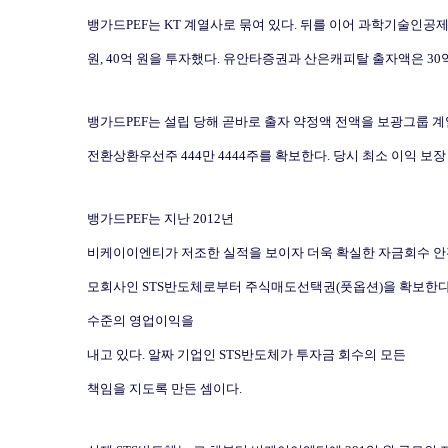
뱅가드
PEF
는
KT
계열사로 묶여 있다
.
뒤를 이어 과학기술인공제
원
, 40
억 원을 투자했다
.
유안타증권과 산은캐피탈 출자액은
30
뱅가드
PEF
는 설립 당해 곧바로 출자 약정액 전액을 보광그룹 계
전환상환우선주
444
만
4444
주를 확보한다
.
당시 최소 이익 보장
뱅가드
PEF
는 지난
2012
년
비케이이엔티가 저조한 실적을 보이자 더욱 확실한 자금회수 
모회사인
STS
반도체로부터 주식매도선택권
(
풋옵션
)
을 확보한
수준의 영업이익을
내고 있다
.
알짜 기업인
STS
반도체가 투자금 회수의 모든
책임을 지도록 만든 셈이다
.