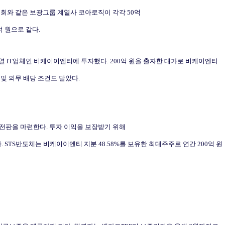
회와 같은 보광그룹 계열사 코아로직이 각각
50
억
억 원으로 같다
.
열
IT
업체인 비케이이엔티에 투자했다
. 200
억 원을 출자한 대가로 비케이엔티
 및 의무 배당 조건도 달았다
.
안전판을 마련한다
.
투자 이익을 보장받기 위해
다
. STS
반도체는 비케이이엔티 지분
48.58%
를 보유한 최대주주로 연간
200
억 원