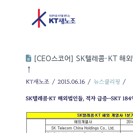
[CEO스코어] SK텔레콤·KT 해외법
↑
KT새노조
2015.06.16
뉴스클리핑
SK텔레콤·KT 해외법인들, 적자 급증…SKT 184억↑