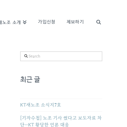
가입신청
제보하기
새노조 소개
Search
최근 글
KT새노조 소식지7호
[기자수첩] 노조 기사 썼다고 보도자료 차
단…KT 황당한 언론 대응