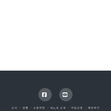
Facebook
YouTube
소식
성명
소통마당
새노조 소개
가입신청
제보하기