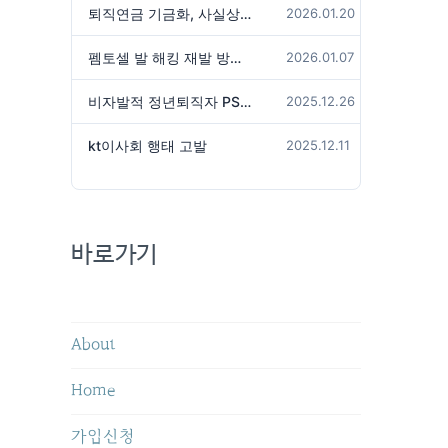
퇴직연금 기금화, 사실상 국가가 관리하겠다는 것인가?
2026.01.20
펨토셀 발 해킹 재발 방지 위해서는
2026.01.07
비자발적 정년퇴직자 PS성과급 미지급은 임금체불 아닌가?
2025.12.26
kt이사회 행태 고발
2025.12.11
바로가기
About
Home
가입신청