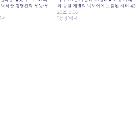
 낙하산 경영진의 무능·무
와 동일 계열의 백도어에 노출된 서버 43
. 원본 기사: “요즘 우리
대가 감염된 사실을 알고도 이를 정부에
2025.11.06
살얼음판”…네이버·SK텔레
에서
신고하지 않고 은폐한 채 자체 처리했다.
"성명"에서
행일: 2025-08-09
이는 단순한 보안 사고가 아니라, 국가 기
간통신망 운영 기업의 고의적 은폐이며
명백한…