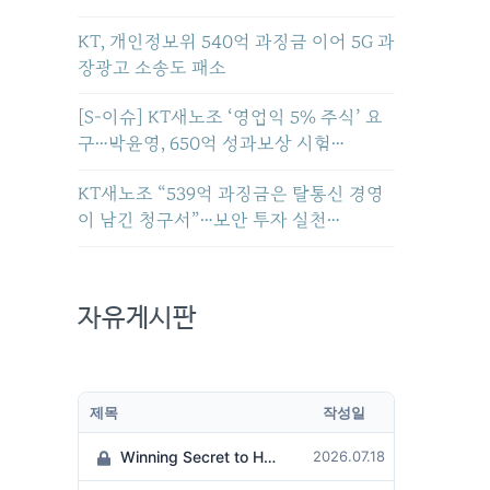
KT, 개인정보위 540억 과징금 이어 5G 과
장광고 소송도 패소
[S-이슈] KT새노조 ‘영업익 5% 주식’ 요
구…박윤영, 650억 성과보상 시험…
KT새노조 “539억 과징금은 탈통신 경영
이 남긴 청구서”…보안 투자 실천…
자유게시판
제목
작성일
Winning Secret to Hit the Jackpot!
2026.07.18