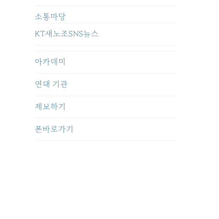
소통마당
KT새노조SNS뉴스
아카데미
연대 기관
제보하기
폰바로가기