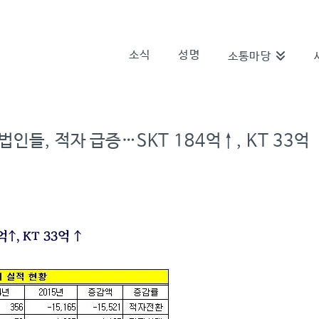
소식
성명
소통마당
인들, 적자 급증…SKT 184억↑, KT 33억
, KT 33억 ↑