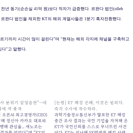
 전년 동기(순손실 41억 원)보다 적자가 급증했다. 르완다 법인(olleh
자가 났다. 르완다 법인을 제외한 KT의 해외 계열사들은 1분기 흑자전환했다.
오르기까지 시간이 많이 걸린다”며 “현재는 해외 각지에 채널을 구축하고
있다”고 말했다.
회사 분위기 살얼음판”…네
[논평] KT 해킹 은폐, 이것은 범죄다.
콤에 져 충격
즉각 수사에 착수하라.
 오픈AI 최고경영자(CEO)
과학기술정보통신부가 발표한 KT 해킹
석해 정신아 카카오 대표와
중간 조사 결과는 국민 기업을 자처해 온
해 관심을... 새노조는
KT가 국민신뢰를 스스로 무너뜨린 사건
 결과를 얻었다”며 “KT의
이다. KT는 지난해 SK텔레콤 해킹 사태