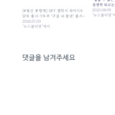
경쟁력 퇴보는
책임 때문임을..
2025.08.09
[#통신 풍향계] SKT 갤럭시 와이드9
회사 분위기 
"뉴스클리핑"
단독 출시-T우주 ‘구글 AI 플랜’ 출시…
콤에 져 충격 발
2026.07.03
07:46:00
"뉴스클리핑"에서
댓글을 남겨주세요