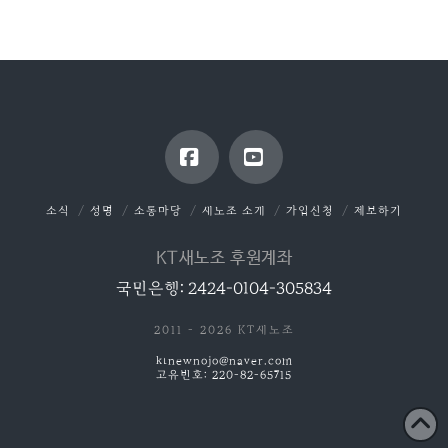
Facebook
YouTube
소식
성명
소통마당
새노조 소개
가입신청
제보하기
KT새노조 후원계좌
국민은행: 2424-0104-305834
2011 - 2026 KT새노조
ktnewnojo@naver.com
고유번호: 220-82-65715