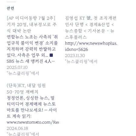
관련
[AP 미디어동향 7월 2주]
김영섭 KT 號, 첫 조직개편
기자 20명, 내부정보로 주
인사 단행 < 경제&산업 <
식 대박 논란
뉴스종합 < 기사본문 - 뉴
연합뉴스 노조는 사측의 '취
스후플러스
업규칙 불이익 변경' 소지를
http://www.newswhoplus.com/news/
지적하며 강력히 반발하고
idxno=5626
있다. 사측은 업무 외... ■
2023.11.30
SBS 뉴스 새 앵커진 4人…
"뉴스클리핑"에서
세대교체 [SBS]는 7월 21일
2025.07.10
부터 평일 메인 뉴스 프로그
"뉴스클리핑"에서
램인 'SBS 8뉴스'와... 원본
기사: [AP 미디어동향 7월 2
(단독)KT, 내달 임원
주] 기자 20명, 내부정보로
50~70명 재배치
주식 대박 논란 발행일:
청정언론, 싱싱한 뉴스, 멀
2025-07-10 23:00:00
티미디어 경제매체 뉴스토
마토를 만나보세요! — 사이
트 계속 읽기:
www.newstomato.com/ReadNews.aspx
2024.06.18
"뉴스클리핑"에서