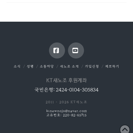
Facebook
YouTube
소식
성명
소통마당
새노조 소개
가입신청
제보하기
KT새노조 후원계좌
국민은행: 2424-0104-305834
2011 - 2026 KT새노조
ktnewnojo@naver.com
고유번호: 220-82-65715