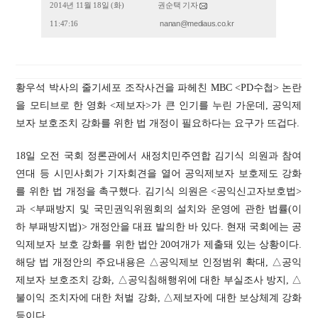
2014년 11월 18일 (화)
권순택 기자
nanan@mediaus.co.kr
11:47:16
황우석 박사의 줄기세포 조작사건을 파헤친 MBC <PD수첩> 논란
을 모티브로 한 영화 <제보자>가 큰 인기를 누린 가운데, 공익제
보자 보호조치 강화를 위한 법 개정이 필요하다는 요구가 뜨겁다.
18일 오전 국회 정론관에서 새정치민주연합 김기식 의원과 참여
연대 등 시민사회가 기자회견을 열어 공익제보자 보호제도 강화
를 위한 법 개정을 촉구했다. 김기식 의원은 <공익신고자보호법>
과 <부패방지 및 국민권익위원회의 설치와 운영에 관한 법률(이
하 부패방지법)> 개정안을 대표 발의한 바 있다. 현재 국회에는 공
익제보자 보호 강화를 위한 법안 20여개가 제출돼 있는 상황이다.
해당 법 개정안의 주요내용은 △공익제보 인정범위 확대, △공익
제보자 보호조치 강화, △공익침해행위에 대한 부실조사 방지, △
불이익 조치자에 대한 처벌 강화, △제보자에 대한 보상체계 강화
등이다.