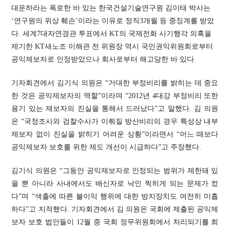
대운하라는 폭로한 바 있는 한국건설기술연구원 김이태 박사는
‘연구원의 위상 훼손’이라는 이유로 정직3개월 등 중징계를 받았
다. 세계7대자연경관 투표에서 KT의 국제전화 사기행각 의혹을
제기한 KT새노조 이해관 전 위원장 역시 국민권익위원회로부터
공익제보자로 인정받았으나 회사로부터 해고당한 바 있다.
기자회견에서 김기식 의원은 “거대한 부정비리를 밝히는 데 중요
한 것은 공익제보자의 역할”이라며 “2012년 4대강 부정비리 또한
용기 있는 제보자의 진실을 통해서 드러났다”고 말했다. 김 의원
은 “국정조사와 검찰수사가 이뤄질 방산비리의 경우 특성상 내부
제보자 없이 진실을 밝히기 어려운 상황”이라면서 “어느 때보다
공익제보자 보호를 위한 제도 개선이 시급하다”고 주장했다.
김기식 의원은 “그동안 공익제보자로 인정되는 범위가 제한돼 있
을 뿐 아니라 사내에서도 배신자로 낙인 찍히게 되는 문제가 컸
다”며 “색출에 따른 불이익 행위에 대한 방지장치도 여전히 미흡
하다”고 지적했다. 기자회견에서 김 의원은 국회에 제출된 공익제
보자 보호 법안들이 12월 중 국회 정무위원회에서 처리되기를 희